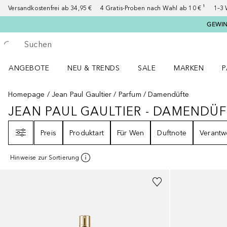
Versandkostenfrei ab 34,95 €
4 Gratis-Proben nach Wahl ab 10 € ¹
1–3 
GEWINN
Gehe zurück
Suche ausführen
ANGEBOTE
NEU & TRENDS
SALE
MARKEN
P
Angebote Menü öffnen
NEU & TRENDS Menü öffnen
MARKEN Menü ö
P
Homepage
Jean Paul Gaultier
Parfum
Damendüfte
JEAN PAUL GAULTIER - DAMENDÜ
JEAN PAUL GAULTIER - DAMEND
Filter
Preis
Produktart
Für Wen
Duftnote
Verantw
Hinweise zur Sortierung
+
2
Größen
+
3
Größen