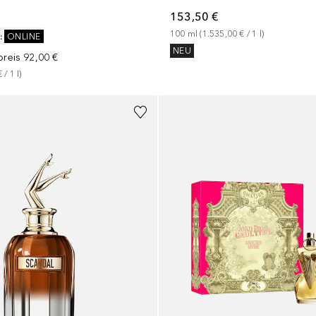
153,50 €
100
ml
 (
1.535,00 €
 / 
1
l
)
:
ONLINE
NEU
preis
92,00 €
€
 / 
1
l
)