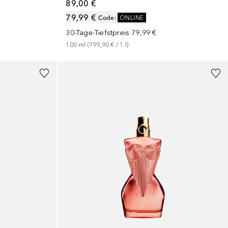
89,00 €
79,99 €
Code
:
ONLINE
30-Tage-Tiefstpreis
79,99 €
100
ml
 (
799,90 €
 / 
1
l
)
+
3
Größen