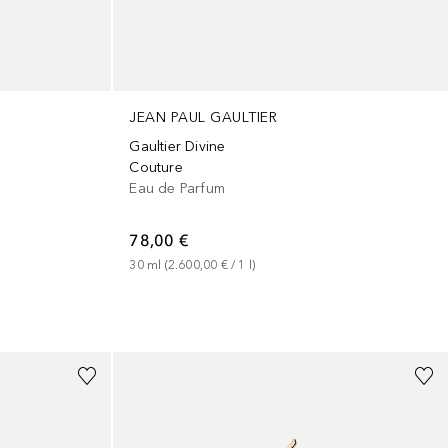
JEAN PAUL GAULTIER
Gaultier Divine
Couture
Eau de Parfum
78,00 €
30
ml
 (
2.600,00 €
 / 
1
l
)
+
2
Größen