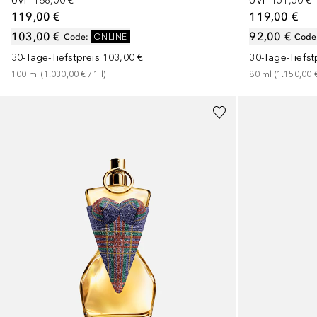
UVP
168,00 €
UVP
151,50 €
119,00 €
119,00 €
103,00 €
92,00 €
Code
:
ONLINE
Code
30-Tage-Tiefstpreis
103,00 €
30-Tage-Tiefst
100
ml
 (
1.030,00 €
 / 
1
l
)
80
ml
 (
1.150,00 
+
2
Größen