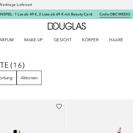
Werktage Lieferzeit
SPIEL: 1 Los ab 49 €, 2 Lose ab 69 € mit Beauty Card
Code:
DBCWEEKS
Zur Douglas Startseite
ARFUM
MAKE-UP
GESICHT
KÖRPER
HAARE
ffnen
arfum Menü öffnen
Make-up Menü öffnen
Gesicht Menü öffnen
Körper Menü öffnen
Haare Menü
FTE
(
16
)
ÜFTE
16
ERGEBNISSE
ortung
Aktionen
+
2
Größen