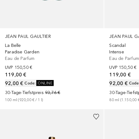
JEAN PAUL GAULTIER
JEAN PAUL G
La Belle
Scandal
Paradise Garden
Intense
Eau de Parfum
Eau de Parfu
UVP
150,50 €
UVP
150,50 €
119,00 €
119,00 €
92,00 €
92,00 €
Code
:
ONLINE
Code
30-Tage-Tiefstpreis
93,76 €
30-Tage-Tiefst
100
ml
 (
920,00 €
 / 
1
l
)
80
ml
 (
1.150,00 
+
3
Größen
+
2
Größen