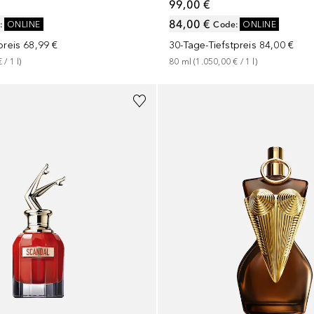
99,00 €
84,00 €
:
ONLINE
Code
:
ONLINE
preis
68,99 €
30-Tage-Tiefstpreis
84,00 €
€
 / 
1
l
)
80
ml
 (
1.050,00 €
 / 
1
l
)
+
3
Größen