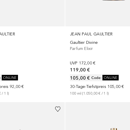
AULTIER
JEAN PAUL GAULTIER
Gaultier Divine
Parfum Elixir
m
UVP
172,00 €
119,00 €
105,00 €
:
ONLINE
Code
:
ONLINE
preis
92,00 €
30-Tage-Tiefstpreis
105,00 €
€
 / 
1
l
)
100
ml
 (
1.050,00 €
 / 
1
l
)
+
2
Größen