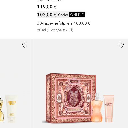
UVP
165,50 €
119,00 €
103,00 €
Code
:
ONLINE
30-Tage-Tiefstpreis
103,00 €
80
ml
 (
1.287,50 €
 / 
1
l
)