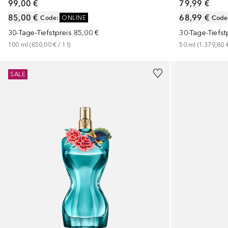
99,00 €
79,99 €
85,00 €
68,99 €
Code
:
ONLINE
Code
30-Tage-Tiefstpreis
85,00 €
30-Tage-Tiefst
100
ml
 (
850,00 €
 / 
1
l
)
50
ml
 (
1.379,80 
+
2
Größen
+
2
Größen
SALE