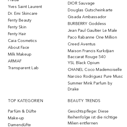
DIOR Sauvage
Yves Saint Laurent
Douglas Gutscheinkarte
Dr. Emi Skincare
Gisada Ambassador
Fenty Beauty
BURBERRY Goddess
Fenty Skin
Jean Paul Gaultier Le Male
Fenty Hair
Paco Rabanne One Million
Caia Cosmetics
Creed Aventus
About Face
Maison Francis Kurkdjian
Milk Makeup
Baccarat Rouge 540
ARMAF
YSL Black Opium
Transparent Lab
CHANEL Coco Mademoiselle
Narciso Rodriguez Pure Musc
Summer Mink Parfum by
Drake
TOP KATEGORIEN
BEAUTY TRENDS
Parfüm & Düfte
Gesichtspflege: Diese
Reihenfolge ist die richtige
Make-up
Milien entfernen
Damendüfte