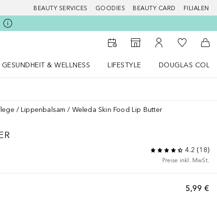
BEAUTY SERVICES
GOODIES
BEAUTY CARD
FILIALEN
Zu Meiner 
Zum Storefinder
Zu Meinem Kunde
Zum
GESUNDHEIT & WELLNESS
LIFESTYLE
DOUGLAS COLL
 öffnen
Gesundheit & Wellness Menü öffnen
LIFESTYLE Menü öffnen
Douglas Collecti
flege
Lippenbalsam
Weleda Skin Food Lip Butter
ER
4.2
(
18
)
Preise inkl. MwSt.
5,99 €