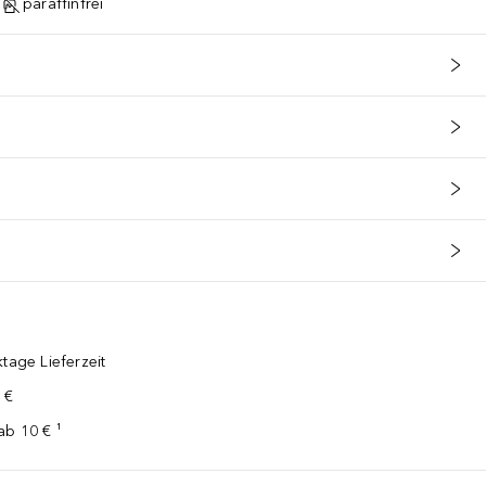
paraffinfrei
tage Lieferzeit
 €
ab 10 € ¹