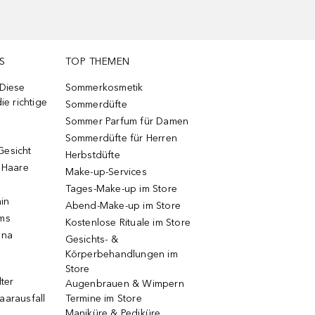
S
TOP THEMEN
 Diese
Sommerkosmetik
ie richtige
Sommerdüfte
Sommer Parfum für Damen
Sommerdüfte für Herren
Gesicht
Herbstdüfte
e Haare
Make-up-Services
Tages-Make-up im Store
ain
Abend-Make-up im Store
ums
Kostenlose Rituale im Store
una
Gesichts- &
Körperbehandlungen im
Store
lter
Augenbrauen & Wimpern
aarausfall
Termine im Store
Maniküre & Pediküre