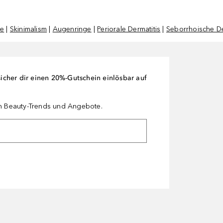
ne
|
Skinimalism
|
Augenringe
|
Periorale Dermatitis
|
Seborrhoische De
cher dir einen 20%-Gutschein einlösbar auf
en Beauty-Trends und Angebote.