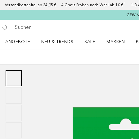
Versandkostenfrei ab 34,95 €
4 Gratis-Proben nach Wahl ab 10 € ¹
1–3 
GEWINN
Gehe zurück
Suche ausführen
ANGEBOTE
NEU & TRENDS
SALE
MARKEN
P
Angebote Menü öffnen
NEU & TRENDS Menü öffnen
MARKEN Menü ö
P