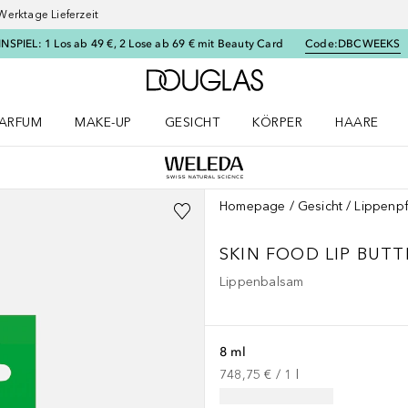
Werktage Lieferzeit
SPIEL: 1 Los ab 49 €, 2 Lose ab 69 € mit Beauty Card
Code:
DBCWEEKS
Zur Douglas Startseite
ARFUM
MAKE-UP
GESICHT
KÖRPER
HAARE
ffnen
arfum Menü öffnen
Make-up Menü öffnen
Gesicht Menü öffnen
Körper Menü öffnen
Haare Menü
Homepage
Gesicht
Lippenp
SKIN FOOD
LIP BUTT
Lippenbalsam
8 ml
748,75 €
 / 
1
l