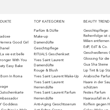
ODUKTE
TOP KATEGORIEN
BEAUTY TREND
Parfüm & Düfte
Gesichtspflege:
Reihenfolge ist d
radoxe
Make-up
Milien entfernen
Herrera Good Girl
Damendüfte
EdP, EdT & Co.
Chanel
Gesichtspflege
Geschwollenes 
a vie est belle
RITUALS Geschenkset
Glossing für di
tronger With You
Yves Saint Laurent
Gua Sha Steine
Damendüfte
aty Easy Bake
Rouge & Blush
Lip Tint & Lip St
o Born In Roma
Yves Saint Laurent Make-Up
Arabische Parf
Yves Saint Laurent
Haare in der Sa
uvage
Herrendüfte
schützen
Gutscheinkarte
Yves Saint Laurent Parfum
Festes Parfum
Ambassador
Herrendüfte
Haarausfall im A
Y Goddess
Anti-Aging Gesichtsserum
Koffein gegen H