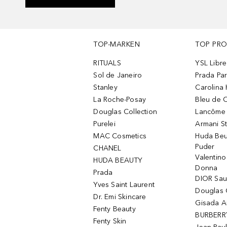
TOP-MARKEN
TOP PR
RITUALS
YSL Libre
Sol de Janeiro
Prada Pa
Stanley
Carolina 
La Roche-Posay
Bleu de 
Douglas Collection
Lancôme L
Purelei
Armani S
MAC Cosmetics
Huda Beu
Puder
CHANEL
Valentin
HUDA BEAUTY
Donna
Prada
DIOR Sa
Yves Saint Laurent
Douglas 
Dr. Emi Skincare
Gisada 
Fenty Beauty
BURBERR
Fenty Skin