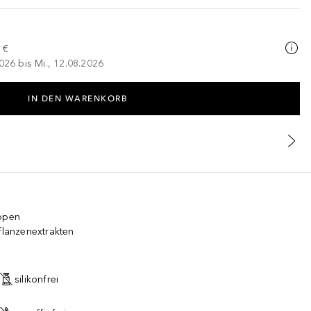
 €
026 bis Mi., 12.08.2026
IN DEN WARENKORB
ippen
Pflanzenextrakten
silikonfrei