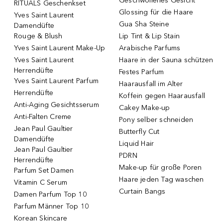
Geschwollenes Gesicht
RITUALS Geschenkset
Glossing für die Haare
Yves Saint Laurent
Gua Sha Steine
Damendüfte
Rouge & Blush
Lip Tint & Lip Stain
Yves Saint Laurent Make-Up
Arabische Parfums
Yves Saint Laurent
Haare in der Sauna schützen
Herrendüfte
Festes Parfum
Yves Saint Laurent Parfum
Haarausfall im Alter
Herrendüfte
Koffein gegen Haarausfall
Anti-Aging Gesichtsserum
Cakey Make-up
Anti-Falten Creme
Pony selber schneiden
Jean Paul Gaultier
Butterfly Cut
Damendüfte
Liquid Hair
Jean Paul Gaultier
PDRN
Herrendüfte
Make-up für große Poren
Parfum Set Damen
Haare jeden Tag waschen
Vitamin C Serum
Curtain Bangs
Damen Parfum Top 10
Parfum Männer Top 10
Korean Skincare