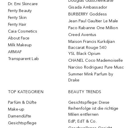
Douglas Gutscheinkarte
Dr. Emi Skincare
Gisada Ambassador
Fenty Beauty
BURBERRY Goddess
Fenty Skin
Jean Paul Gaultier Le Male
Fenty Hair
Paco Rabanne One Million
Caia Cosmetics
Creed Aventus
About Face
Maison Francis Kurkdjian
Milk Makeup
Baccarat Rouge 540
ARMAF
YSL Black Opium
Transparent Lab
CHANEL Coco Mademoiselle
Narciso Rodriguez Pure Musc
Summer Mink Parfum by
Drake
TOP KATEGORIEN
BEAUTY TRENDS
Parfüm & Düfte
Gesichtspflege: Diese
Reihenfolge ist die richtige
Make-up
Milien entfernen
Damendüfte
EdP, EdT & Co.
Gesichtspflege