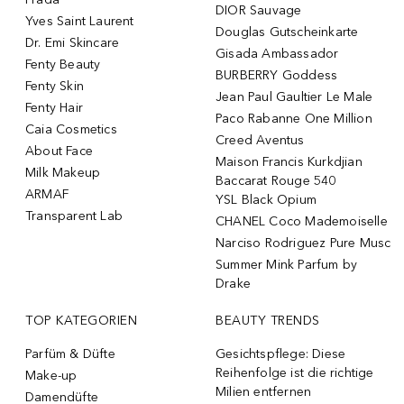
DIOR Sauvage
Yves Saint Laurent
Douglas Gutscheinkarte
Dr. Emi Skincare
Gisada Ambassador
Fenty Beauty
BURBERRY Goddess
Fenty Skin
Jean Paul Gaultier Le Male
Fenty Hair
Paco Rabanne One Million
Caia Cosmetics
Creed Aventus
About Face
Maison Francis Kurkdjian
Milk Makeup
Baccarat Rouge 540
ARMAF
YSL Black Opium
Transparent Lab
CHANEL Coco Mademoiselle
Narciso Rodriguez Pure Musc
Summer Mink Parfum by
Drake
TOP KATEGORIEN
BEAUTY TRENDS
Parfüm & Düfte
Gesichtspflege: Diese
Reihenfolge ist die richtige
Make-up
Milien entfernen
Damendüfte