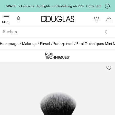
[navigation.slideout.screenreader]
GRATIS: 2 Lancôme Highlights zur Bestellung ab 99 €
Code:
SET
Zur Douglas Startseite
Zu Meiner 
Menü öffnen
Zu Meinem Kundenkonto
Zum
Menü
Gehe zurück
Suche ausführen
Homepage
Make-up
Pinsel
Puderpinsel
Real Techniques Mini M