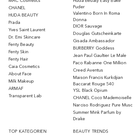
MAC Cosmetics
Huda Beuaty Easy Bake
Puder
CHANEL
Valentino Born In Roma
HUDA BEAUTY
Donna
Prada
DIOR Sauvage
Yves Saint Laurent
Douglas Gutscheinkarte
Dr. Emi Skincare
Gisada Ambassador
Fenty Beauty
BURBERRY Goddess
Fenty Skin
Jean Paul Gaultier Le Male
Fenty Hair
Paco Rabanne One Million
Caia Cosmetics
Creed Aventus
About Face
Maison Francis Kurkdjian
Milk Makeup
Baccarat Rouge 540
ARMAF
YSL Black Opium
Transparent Lab
CHANEL Coco Mademoiselle
Narciso Rodriguez Pure Musc
Summer Mink Parfum by
Drake
TOP KATEGORIEN
BEAUTY TRENDS