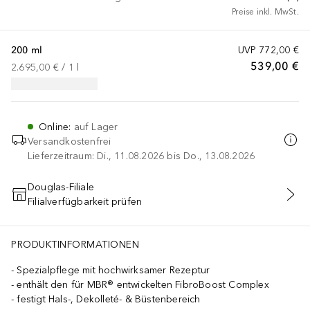
Preise inkl. MwSt.
200 ml
UVP
772,00 €
539,00 €
2.695,00 €
 / 
1
l
Online
:
auf Lager
Versandkostenfrei
Lieferzeitraum: Di., 11.08.2026 bis Do., 13.08.2026
Douglas-Filiale
Filialverfügbarkeit prüfen
IN DEN WARENKORB
PALMITATE, POLYVINYL ALCOHOL. (104.6)
PRODUKTINFORMATIONEN
Spezialpflege mit hochwirksamer Rezeptur
enthält den für MBR® entwickelten FibroBoost Complex
festigt Hals-, Dekolleté- & Büstenbereich