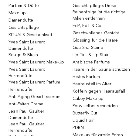
Parfüm & Düfte
Gesichtspflege: Diese
Reihenfolge ist die richtige
Make-up
Milien entfernen
Damendüfte
EdP, EdT & Co.
Gesichtspflege
Geschwollenes Gesicht
RITUALS Geschenkset
Glossing für die Haare
Yves Saint Laurent
Gua Sha Steine
Damendüfte
Rouge & Blush
Lip Tint & Lip Stain
Yves Saint Laurent Make-Up
Arabische Parfums
Yves Saint Laurent
Haare in der Sauna schützen
Herrendüfte
Festes Parfum
Yves Saint Laurent Parfum
Haarausfall im Alter
Herrendüfte
Koffein gegen Haarausfall
Anti-Aging Gesichtsserum
Cakey Make-up
Anti-Falten Creme
Pony selber schneiden
Jean Paul Gaultier
Butterfly Cut
Damendüfte
Liquid Hair
Jean Paul Gaultier
PDRN
Herrendüfte
Make-up für große Poren