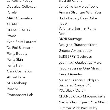
La Roche-Posay
Bleu de Chanel
Douglas Collection
Lancôme La vie est belle
Purelei
Armani Stronger With You
MAC Cosmetics
Huda Beuaty Easy Bake
Puder
CHANEL
Valentino Born In Roma
HUDA BEAUTY
Donna
Prada
DIOR Sauvage
Yves Saint Laurent
Douglas Gutscheinkarte
Dr. Emi Skincare
Gisada Ambassador
Fenty Beauty
BURBERRY Goddess
Fenty Skin
Jean Paul Gaultier Le Male
Fenty Hair
Paco Rabanne One Million
Caia Cosmetics
Creed Aventus
About Face
Maison Francis Kurkdjian
Milk Makeup
Baccarat Rouge 540
ARMAF
YSL Black Opium
Transparent Lab
CHANEL Coco Mademoiselle
Narciso Rodriguez Pure Musc
Summer Mink Parfum by