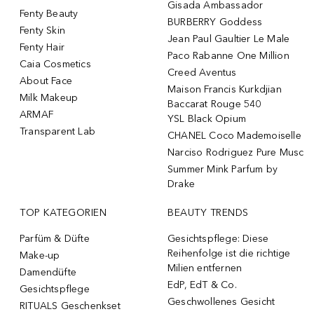
Gisada Ambassador
Fenty Beauty
BURBERRY Goddess
Fenty Skin
Jean Paul Gaultier Le Male
Fenty Hair
Paco Rabanne One Million
Caia Cosmetics
Creed Aventus
About Face
Maison Francis Kurkdjian
Milk Makeup
Baccarat Rouge 540
ARMAF
YSL Black Opium
Transparent Lab
CHANEL Coco Mademoiselle
Narciso Rodriguez Pure Musc
Summer Mink Parfum by
Drake
TOP KATEGORIEN
BEAUTY TRENDS
Parfüm & Düfte
Gesichtspflege: Diese
Reihenfolge ist die richtige
Make-up
Milien entfernen
Damendüfte
EdP, EdT & Co.
Gesichtspflege
Geschwollenes Gesicht
RITUALS Geschenkset