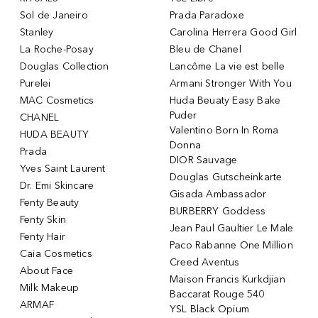
Sol de Janeiro
Prada Paradoxe
Stanley
Carolina Herrera Good Girl
La Roche-Posay
Bleu de Chanel
Douglas Collection
Lancôme La vie est belle
Purelei
Armani Stronger With You
MAC Cosmetics
Huda Beuaty Easy Bake
Puder
CHANEL
Valentino Born In Roma
HUDA BEAUTY
Donna
Prada
DIOR Sauvage
Yves Saint Laurent
Douglas Gutscheinkarte
Dr. Emi Skincare
Gisada Ambassador
Fenty Beauty
BURBERRY Goddess
Fenty Skin
Jean Paul Gaultier Le Male
Fenty Hair
Paco Rabanne One Million
Caia Cosmetics
Creed Aventus
About Face
Maison Francis Kurkdjian
Milk Makeup
Baccarat Rouge 540
ARMAF
YSL Black Opium