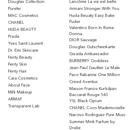
Douglas Collection
Lancôme La vie est belle
Purelei
Armani Stronger With You
MAC Cosmetics
Huda Beuaty Easy Bake
Puder
CHANEL
Valentino Born In Roma
HUDA BEAUTY
Donna
Prada
DIOR Sauvage
Yves Saint Laurent
Douglas Gutscheinkarte
Dr. Emi Skincare
Gisada Ambassador
Fenty Beauty
BURBERRY Goddess
Fenty Skin
Jean Paul Gaultier Le Male
Fenty Hair
Paco Rabanne One Million
Caia Cosmetics
Creed Aventus
About Face
Maison Francis Kurkdjian
Milk Makeup
Baccarat Rouge 540
ARMAF
YSL Black Opium
Transparent Lab
CHANEL Coco Mademoiselle
Narciso Rodriguez Pure Musc
Summer Mink Parfum by
Drake