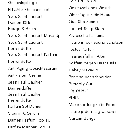
EdP, EdT & Co.
Gesichtspflege
Geschwollenes Gesicht
RITUALS Geschenkset
Glossing für die Haare
Yves Saint Laurent
Gua Sha Steine
Damendüfte
Rouge & Blush
Lip Tint & Lip Stain
Yves Saint Laurent Make-Up
Arabische Parfums
Yves Saint Laurent
Haare in der Sauna schützen
Herrendüfte
Festes Parfum
Yves Saint Laurent Parfum
Haarausfall im Alter
Herrendüfte
Koffein gegen Haarausfall
Anti-Aging Gesichtsserum
Cakey Make-up
Anti-Falten Creme
Pony selber schneiden
Jean Paul Gaultier
Butterfly Cut
Damendüfte
Liquid Hair
Jean Paul Gaultier
PDRN
Herrendüfte
Make-up für große Poren
Parfum Set Damen
Haare jeden Tag waschen
Vitamin C Serum
Curtain Bangs
Damen Parfum Top 10
Parfum Männer Top 10