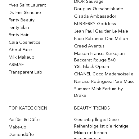
DIOR Sauvage
Yves Saint Laurent
Douglas Gutscheinkarte
Dr. Emi Skincare
Gisada Ambassador
Fenty Beauty
BURBERRY Goddess
Fenty Skin
Jean Paul Gaultier Le Male
Fenty Hair
Paco Rabanne One Million
Caia Cosmetics
Creed Aventus
About Face
Maison Francis Kurkdjian
Milk Makeup
Baccarat Rouge 540
ARMAF
YSL Black Opium
Transparent Lab
CHANEL Coco Mademoiselle
Narciso Rodriguez Pure Musc
Summer Mink Parfum by
Drake
TOP KATEGORIEN
BEAUTY TRENDS
Parfüm & Düfte
Gesichtspflege: Diese
Reihenfolge ist die richtige
Make-up
Milien entfernen
Damendüfte