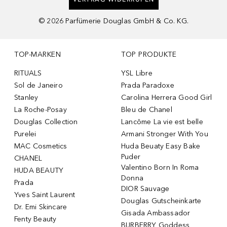
©
2026
Parfümerie Douglas GmbH & Co. KG.
TOP-MARKEN
TOP PRODUKTE
RITUALS
YSL Libre
Sol de Janeiro
Prada Paradoxe
Stanley
Carolina Herrera Good Girl
La Roche-Posay
Bleu de Chanel
Douglas Collection
Lancôme La vie est belle
Purelei
Armani Stronger With You
MAC Cosmetics
Huda Beuaty Easy Bake
Puder
CHANEL
Valentino Born In Roma
HUDA BEAUTY
Donna
Prada
DIOR Sauvage
Yves Saint Laurent
Douglas Gutscheinkarte
Dr. Emi Skincare
Gisada Ambassador
Fenty Beauty
BURBERRY Goddess