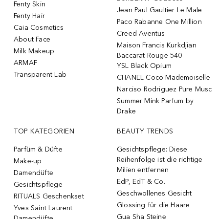
Fenty Skin
Jean Paul Gaultier Le Male
Fenty Hair
Paco Rabanne One Million
Caia Cosmetics
Creed Aventus
About Face
Maison Francis Kurkdjian
Milk Makeup
Baccarat Rouge 540
ARMAF
YSL Black Opium
Transparent Lab
CHANEL Coco Mademoiselle
Narciso Rodriguez Pure Musc
Summer Mink Parfum by
Drake
TOP KATEGORIEN
BEAUTY TRENDS
Parfüm & Düfte
Gesichtspflege: Diese
Reihenfolge ist die richtige
Make-up
Milien entfernen
Damendüfte
EdP, EdT & Co.
Gesichtspflege
Geschwollenes Gesicht
RITUALS Geschenkset
Glossing für die Haare
Yves Saint Laurent
Gua Sha Steine
Damendüfte