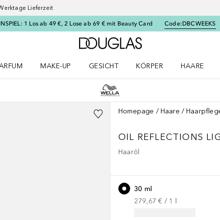
Werktage Lieferzeit
SPIEL: 1 Los ab 49 €, 2 Lose ab 69 € mit Beauty Card
Code:
DBCWEEKS
Zur Douglas Startseite
ARFUM
MAKE-UP
GESICHT
KÖRPER
HAARE
ffnen
arfum Menü öffnen
Make-up Menü öffnen
Gesicht Menü öffnen
Körper Menü öffnen
Haare Menü
Homepage
Haare
Haarpfleg
OIL REFLECTIONS
LI
Haaröl
30 ml
279,67 €
 / 
1
l