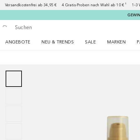
Versandkostenfrei ab 34,95 €
4 Gratis-Proben nach Wahl ab 10 € ¹
1–3 
GEWINN
Gehe zurück
Suche ausführen
ANGEBOTE
NEU & TRENDS
SALE
MARKEN
P
Angebote Menü öffnen
NEU & TRENDS Menü öffnen
MARKEN Menü ö
P