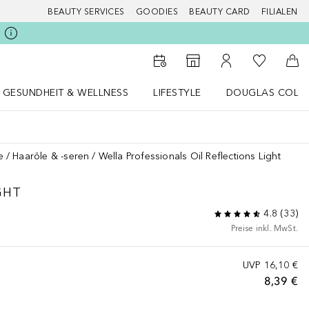
BEAUTY SERVICES
GOODIES
BEAUTY CARD
FILIALEN
Zu Meiner 
Zum Storefinder
Zu Meinem Kunde
Zum
GESUNDHEIT & WELLNESS
LIFESTYLE
DOUGLAS COLL
 öffnen
Gesundheit & Wellness Menü öffnen
LIFESTYLE Menü öffnen
Douglas Collecti
e
Haaröle & -seren
Wella Professionals Oil Reflections Light
GHT
4.8
(
33
)
Preise inkl. MwSt.
UVP
16,10 €
8,39 €