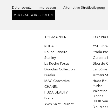
Datenschutz
Impressum
Alternative Streitbeilegung
VERTRAG WIDERRUFEN
TOP-MARKEN
TOP PR
RITUALS
YSL Libre
Sol de Janeiro
Prada Pa
Stanley
Carolina 
La Roche-Posay
Bleu de 
Douglas Collection
Lancôme L
Purelei
Armani S
MAC Cosmetics
Huda Beu
Puder
CHANEL
Valentin
HUDA BEAUTY
Donna
Prada
DIOR Sa
Yves Saint Laurent
Douglas 