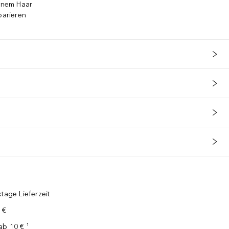
einem Haar
parieren
tage Lieferzeit
 €
ab 10 € ¹