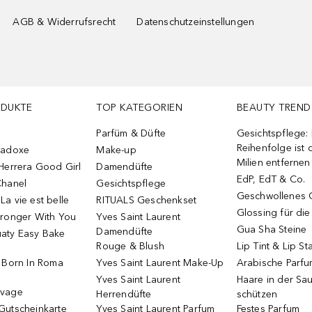
AGB & Widerrufsrecht
Datenschutzeinstellungen
ODUKTE
TOP KATEGORIEN
BEAUTY TREND
Parfüm & Düfte
Gesichtspflege:
Reihenfolge ist d
radoxe
Make-up
Milien entfernen
Herrera Good Girl
Damendüfte
EdP, EdT & Co.
Chanel
Gesichtspflege
Geschwollenes 
a vie est belle
RITUALS Geschenkset
Glossing für di
tronger With You
Yves Saint Laurent
Gua Sha Steine
Damendüfte
aty Easy Bake
Rouge & Blush
Lip Tint & Lip St
o Born In Roma
Yves Saint Laurent Make-Up
Arabische Parf
Yves Saint Laurent
Haare in der Sa
uvage
Herrendüfte
schützen
Gutscheinkarte
Yves Saint Laurent Parfum
Festes Parfum