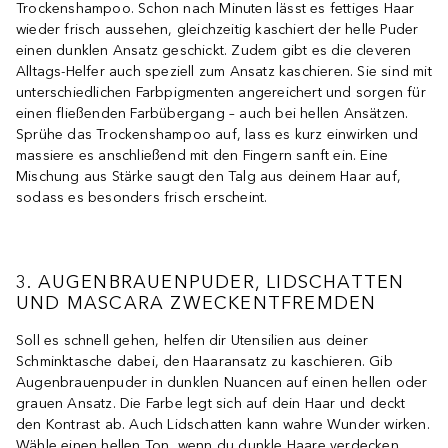
Trockenshampoo. Schon nach Minuten lässt es fettiges Haar
wieder frisch aussehen, gleichzeitig kaschiert der helle Puder
einen dunklen Ansatz geschickt. Zudem gibt es die cleveren
Alltags-Helfer auch speziell zum Ansatz kaschieren. Sie sind mit
unterschiedlichen Farbpigmenten angereichert und sorgen für
einen fließenden Farbübergang – auch bei hellen Ansätzen.
Sprühe das Trockenshampoo auf, lass es kurz einwirken und
massiere es anschließend mit den Fingern sanft ein. Eine
Mischung aus Stärke saugt den Talg aus deinem Haar auf,
sodass es besonders frisch erscheint.
3. AUGENBRAUENPUDER, LIDSCHATTEN
UND MASCARA ZWECKENTFREMDEN
Soll es schnell gehen, helfen dir Utensilien aus deiner
Schminktasche dabei, den Haaransatz zu kaschieren. Gib
Augenbrauenpuder in dunklen Nuancen auf einen hellen oder
grauen Ansatz. Die Farbe legt sich auf dein Haar und deckt
den Kontrast ab. Auch Lidschatten kann wahre Wunder wirken.
Wähle einen hellen Ton, wenn du dunkle Haare verdecken