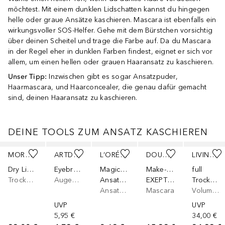
möchtest. Mit einem dunklen Lidschatten kannst du hingegen
helle oder graue Ansätze kaschieren. Mascara ist ebenfalls ein
wirkungsvoller SOS-Helfer. Gehe mit dem Bürstchen vorsichtig
über deinen Scheitel und trage die Farbe auf. Da du Mascara
in der Regel eher in dunklen Farben findest, eignet er sich vor
allem, um einen hellen oder grauen Haaransatz zu kaschieren.
Unser Tipp:
Inzwischen gibt es sogar Ansatzpuder,
Haarmascara, und Haarconcealer, die genau dafür gemacht
sind, deinen Haaransatz zu kaschieren.
DEINE TOOLS ZUM ANSATZ KASCHIEREN
Überspringen
MOROCCANOIL
ARTDECO
L’ORÉAL PARIS
DOUGLAS COLLECTION
LIVING PROOF
Dry Light Tones
Eyebrow Powder
Magic Retouch
Make-Up
full
Trockenshampoo
Augenbrauenpuder
Ansatz-Kaschierspray
EXEPTION'EYES SUMMER
Trockenes Volumen- und Texturspray
Ansatzspray
Mascara
Volumenspray
UVP
UVP
5,95 €
34,00 €