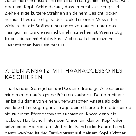
zusammen und fixiere ihn mit einem Haargummi möglichst weit
oben am Kopf. Achte darauf, dass er nicht zu streng sitzt.
Ziehe einige kürzere Strähnen an deinem Gesicht locker
heraus. Et voilà: Fertig ist der Look! Für einen Messy Bun
wickelst du die Strähnen nun noch von außen unter das
Haargummi, bis dieses nicht mehr zu sehen ist. Wenn nötig,
fixierst du sie mit Bobby Pins. Ziehe auch hier einzelne
Haarsträhnen bewusst heraus.
7. DEN ANSATZ MIT HAARACCESSOIRES
KASCHIEREN
Haarbänder, Spängchen und Co. sind trendige Accessoires,
mit denen du aufregende Frisuren zauberst. Darüber hinaus
lenkst du damit von einem unerwünschten Ansatz ab oder
verdeckst ihn sogar ganz. Trage deine Haare offen oder binde
sie zu einem Pferdeschwanz zusammen. Knote dann ein
lockeres Haarband hinter den Ohren um deinen Kopf oder
setze einen Haarreif auf. Je breiter Band oder Haarreif sind,
desto weniger ist der Farbkontrast auf deinem Kopf sichtbar.