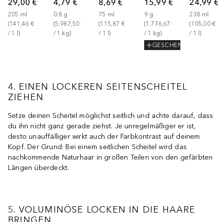
29,00 €
4,79 €
8,69 €
15,99 €
24,99 €
205
ml
0.8
g
75
ml
9
g
238
ml
(
141,46 €
(
5.987,50 €
(
115,87 €
(
1.776,67 €
(
105,00 €
/ 
1
l
)
/ 
1
kg
)
/ 
1
l
)
/ 
1
kg
)
/ 
1
l
)
GESCHENK
4. EINEN LOCKEREN SEITENSCHEITEL
ZIEHEN
Setze deinen Scheitel möglichst seitlich und achte darauf, dass
du ihn nicht ganz gerade ziehst. Je unregelmäßiger er ist,
desto unauffälliger wirkt auch der Farbkontrast auf deinem
Kopf. Der Grund: Bei einem seitlichen Scheitel wird das
nachkommende Naturhaar in großen Teilen von den gefärbten
Längen überdeckt.
5. VOLUMINÖSE LOCKEN IN DIE HAARE
BRINGEN