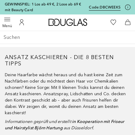
[navigation.slideout.screenreader]
GEWINNSPIEL: 1 Los ab 49 €, 2 Lose ab 69 €
Code:
DBCWEEKS
mit Beauty Card
Zur Douglas Startseite
Zu Meiner 
Menü öffnen
Zu Meinem Kundenkonto
Zum
Menü
Gehe zurück
Suche ausführen
ANSATZ KASCHIEREN - DIE 8 BESTEN
TIPPS
Deine Haarfarbe wächst heraus und du hast keine Zeit zum
Nachfärben oder du möchtest dein Haar vor Chemikalien
schonen? Keine Sorge: Mit 8 kleinen Tricks kannst du deinen
Ansatz kaschieren. Ansatzspray, Lidschatten und Co. decken
den Kontrast geschickt ab – aber auch Frisuren helfen dir
dabei. Wir zeigen dir, womit du deinen Ansatz am besten
kaschierst!
Informationen geprüft und erstellt
in Kooperation mit Friseur
und Hairstylist Björn Hartung
aus Düsseldorf.