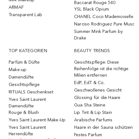
Baccarat Rouge 540
ARMAF
YSL Black Opium
Transparent Lab
CHANEL Coco Mademoiselle
Narciso Rodriguez Pure Musc
Summer Mink Parfum by
Drake
TOP KATEGORIEN
BEAUTY TRENDS
Parfüm & Düfte
Gesichtspflege: Diese
Reihenfolge ist die richtige
Make-up
Milien entfernen
Damendüfte
EdP, EdT & Co.
Gesichtspflege
Geschwollenes Gesicht
RITUALS Geschenkset
Glossing für die Haare
Yves Saint Laurent
Gua Sha Steine
Damendüfte
Rouge & Blush
Lip Tint & Lip Stain
Yves Saint Laurent Make-Up
Arabische Parfums
Yves Saint Laurent
Haare in der Sauna schützen
Herrendüfte
Festes Parfum