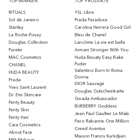
TOP-MARKEN
TOP PRODUKTE
RITUALS
YSL Libre
Sol de Janeiro
Prada Paradoxe
Stanley
Carolina Herrera Good Girl
La Roche-Posay
Bleu de Chanel
Douglas Collection
Lancôme La vie est belle
Purelei
Armani Stronger With You
MAC Cosmetics
Huda Beuaty Easy Bake
Puder
CHANEL
Valentino Born In Roma
HUDA BEAUTY
Donna
Prada
DIOR Sauvage
Yves Saint Laurent
Douglas Gutscheinkarte
Dr. Emi Skincare
Gisada Ambassador
Fenty Beauty
BURBERRY Goddess
Fenty Skin
Jean Paul Gaultier Le Male
Fenty Hair
Paco Rabanne One Million
Caia Cosmetics
Creed Aventus
About Face
Maison Francis Kurkdjian
Milk Makeup