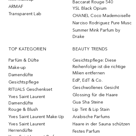
Baccarat Rouge 540
ARMAF
YSL Black Opium
Transparent Lab
CHANEL Coco Mademoiselle
Narciso Rodriguez Pure Musc
Summer Mink Parfum by
Drake
TOP KATEGORIEN
BEAUTY TRENDS
Parfüm & Düfte
Gesichtspflege: Diese
Reihenfolge ist die richtige
Make-up
Milien entfernen
Damendüfte
EdP, EdT & Co.
Gesichtspflege
Geschwollenes Gesicht
RITUALS Geschenkset
Glossing für die Haare
Yves Saint Laurent
Gua Sha Steine
Damendüfte
Rouge & Blush
Lip Tint & Lip Stain
Yves Saint Laurent Make-Up
Arabische Parfums
Yves Saint Laurent
Haare in der Sauna schützen
Herrendüfte
Festes Parfum