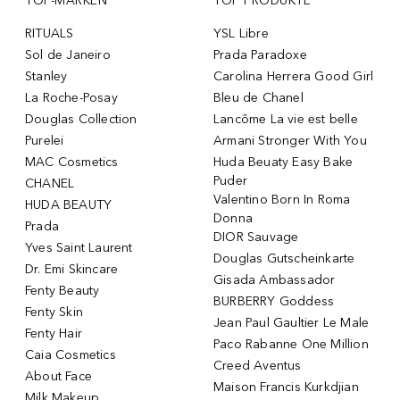
TOP-MARKEN
TOP PRODUKTE
RITUALS
YSL Libre
Sol de Janeiro
Prada Paradoxe
Stanley
Carolina Herrera Good Girl
La Roche-Posay
Bleu de Chanel
Douglas Collection
Lancôme La vie est belle
Purelei
Armani Stronger With You
MAC Cosmetics
Huda Beuaty Easy Bake
Puder
CHANEL
Valentino Born In Roma
HUDA BEAUTY
Donna
Prada
DIOR Sauvage
Yves Saint Laurent
Douglas Gutscheinkarte
Dr. Emi Skincare
Gisada Ambassador
Fenty Beauty
BURBERRY Goddess
Fenty Skin
Jean Paul Gaultier Le Male
Fenty Hair
Paco Rabanne One Million
Caia Cosmetics
Creed Aventus
About Face
Maison Francis Kurkdjian
Milk Makeup