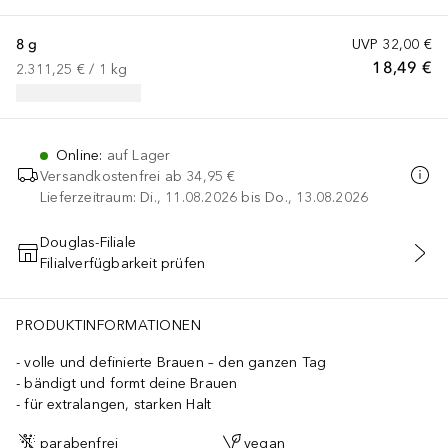
8 g
UVP
32,00 €
18,49 €
2.311,25 €
 / 
1
kg
Online
:
auf Lager
Versandkostenfrei ab
34,95 €
Lieferzeitraum: Di., 11.08.2026 bis Do., 13.08.2026
Douglas-Filiale
Filialverfügbarkeit prüfen
IN DEN WARENKORB
PRODUKTINFORMATIONEN
volle und definierte Brauen – den ganzen Tag
bändigt und formt deine Brauen
für extralangen, starken Halt
parabenfrei
vegan