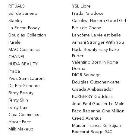
RITUALS
YSL Libre
Sol de Janeiro
Prada Paradoxe
Stanley
Carolina Herrera Good Girl
La Roche-Posay
Bleu de Chanel
Douglas Collection
Lancôme La vie est belle
Purelei
Armani Stronger With You
MAC Cosmetics
Huda Beuaty Easy Bake
Puder
CHANEL
Valentino Born In Roma
HUDA BEAUTY
Donna
Prada
DIOR Sauvage
Yves Saint Laurent
Douglas Gutscheinkarte
Dr. Emi Skincare
Gisada Ambassador
Fenty Beauty
BURBERRY Goddess
Fenty Skin
Jean Paul Gaultier Le Male
Fenty Hair
Paco Rabanne One Million
Caia Cosmetics
Creed Aventus
About Face
Maison Francis Kurkdjian
Milk Makeup
Baccarat Rouge 540