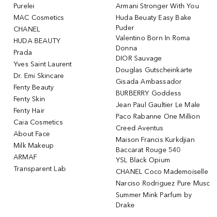
Purelei
Armani Stronger With You
MAC Cosmetics
Huda Beuaty Easy Bake
Puder
CHANEL
Valentino Born In Roma
HUDA BEAUTY
Donna
Prada
DIOR Sauvage
Yves Saint Laurent
Douglas Gutscheinkarte
Dr. Emi Skincare
Gisada Ambassador
Fenty Beauty
BURBERRY Goddess
Fenty Skin
Jean Paul Gaultier Le Male
Fenty Hair
Paco Rabanne One Million
Caia Cosmetics
Creed Aventus
About Face
Maison Francis Kurkdjian
Milk Makeup
Baccarat Rouge 540
ARMAF
YSL Black Opium
Transparent Lab
CHANEL Coco Mademoiselle
Narciso Rodriguez Pure Musc
Summer Mink Parfum by
Drake