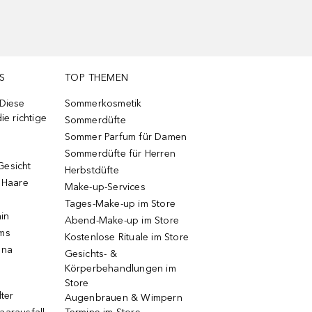
S
TOP THEMEN
 Diese
Sommerkosmetik
ie richtige
Sommerdüfte
Sommer Parfum für Damen
Sommerdüfte für Herren
Gesicht
Herbstdüfte
e Haare
Make-up-Services
Tages-Make-up im Store
ain
Abend-Make-up im Store
ums
Kostenlose Rituale im Store
una
Gesichts- &
Körperbehandlungen im
Store
lter
Augenbrauen & Wimpern