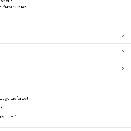
bar auf
 feiner Linien
tage Lieferzeit
 €
ab 10 € ¹