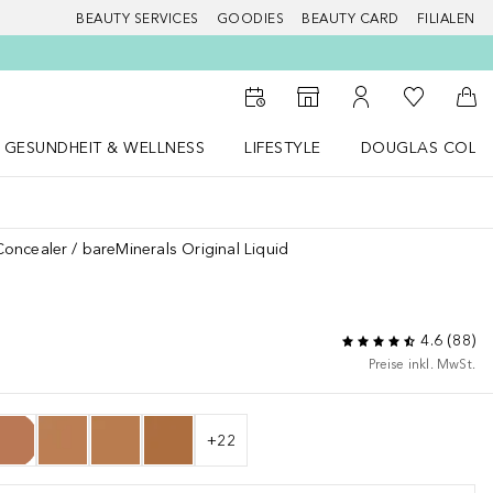
BEAUTY SERVICES
GOODIES
BEAUTY CARD
FILIALEN
Zu Meiner 
Zum Storefinder
Zu Meinem Kunde
Zum
GESUNDHEIT & WELLNESS
LIFESTYLE
DOUGLAS COLL
 öffnen
Gesundheit & Wellness Menü öffnen
LIFESTYLE Menü öffnen
Douglas Collecti
Concealer
bareMinerals Original Liquid
4.6
(
88
)
Preise inkl. MwSt.
+
22