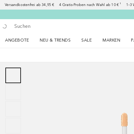
Versandkostenfrei ab 34,95 €
4 Gratis-Proben nach Wahl ab 10 € ¹
1–3 
Gehe zurück
Suche ausführen
ANGEBOTE
NEU & TRENDS
SALE
MARKEN
P
Angebote Menü öffnen
NEU & TRENDS Menü öffnen
MARKEN Menü ö
P