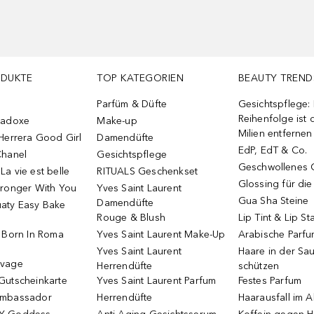
ODUKTE
TOP KATEGORIEN
BEAUTY TREND
Parfüm & Düfte
Gesichtspflege:
Reihenfolge ist d
radoxe
Make-up
Milien entfernen
Herrera Good Girl
Damendüfte
EdP, EdT & Co.
Chanel
Gesichtspflege
Geschwollenes 
a vie est belle
RITUALS Geschenkset
Glossing für di
tronger With You
Yves Saint Laurent
Gua Sha Steine
Damendüfte
aty Easy Bake
Rouge & Blush
Lip Tint & Lip St
o Born In Roma
Yves Saint Laurent Make-Up
Arabische Parf
Yves Saint Laurent
Haare in der Sa
uvage
Herrendüfte
schützen
Gutscheinkarte
Yves Saint Laurent Parfum
Festes Parfum
Ambassador
Herrendüfte
Haarausfall im A