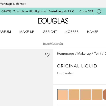
Werktage Lieferzeit
GRATIS: 2 Lancôme Highlights zur Bestellung ab 99 €
Code:
SET
Zur Douglas Startseite
ARFUM
MAKE-UP
GESICHT
KÖRPER
HAARE
ffnen
arfum Menü öffnen
Make-up Menü öffnen
Gesicht Menü öffnen
Körper Menü öffnen
Haare Menü
Homepage
Make-up
Teint
ORIGINAL
LIQUID
Concealer