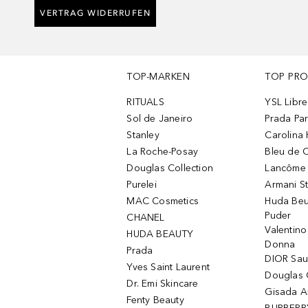
VERTRAG WIDERRUFEN
TOP-MARKEN
TOP PR
RITUALS
YSL Libre
Sol de Janeiro
Prada Pa
Stanley
Carolina 
La Roche-Posay
Bleu de 
Douglas Collection
Lancôme L
Purelei
Armani S
MAC Cosmetics
Huda Beu
Puder
CHANEL
Valentin
HUDA BEAUTY
Donna
Prada
DIOR Sa
Yves Saint Laurent
Douglas 
Dr. Emi Skincare
Gisada 
Fenty Beauty