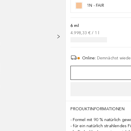
1N - FAIR
6 ml
4.998,33 €
 / 
1
l
Online
:
Demnächst wieder
PRODUKTINFORMATIONEN
Formel mit 90 % natürlich gew
für ein natürlich strahlendes F