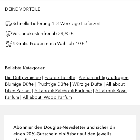
DEINE VORTEILE
Schnelle Lieferung 1–3 Werktage Lieferzeit
Versandkostenfrei ab 34,95 €
4 Gratis-Proben nach Wahl ab 10 € ¹
Beliebte Kategorien
Die Duftpyramide
|
Eau de Toilette
|
Parfum richtig auftragen
|
Blumige Düfte
|
Fruchtige Düfte
|
Würzige Düfte
|
All about:
Lilien-Parfum
|
All about: Patchouli Parfume
|
All about: Rose
Parfum
|
All about: Wood Parfum
Abonnier den Douglas-Newsletter und sicher dir
einen 20%-Gutschein einlösbar auf den jeweils