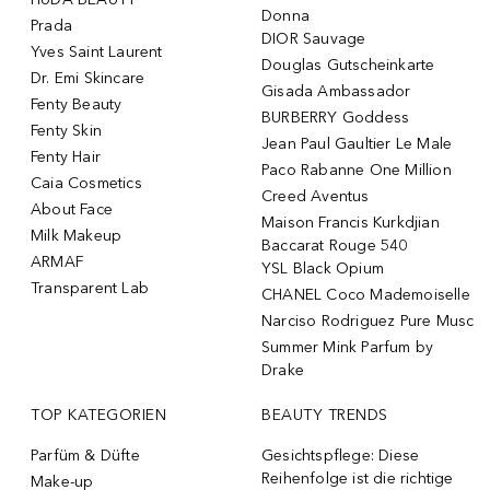
Donna
Prada
DIOR Sauvage
Yves Saint Laurent
Douglas Gutscheinkarte
Dr. Emi Skincare
Gisada Ambassador
Fenty Beauty
BURBERRY Goddess
Fenty Skin
Jean Paul Gaultier Le Male
Fenty Hair
Paco Rabanne One Million
Caia Cosmetics
Creed Aventus
About Face
Maison Francis Kurkdjian
Milk Makeup
Baccarat Rouge 540
ARMAF
YSL Black Opium
Transparent Lab
CHANEL Coco Mademoiselle
Narciso Rodriguez Pure Musc
Summer Mink Parfum by
Drake
TOP KATEGORIEN
BEAUTY TRENDS
Parfüm & Düfte
Gesichtspflege: Diese
Reihenfolge ist die richtige
Make-up