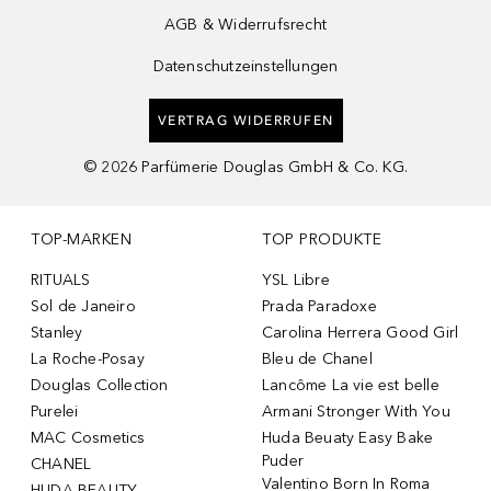
AGB & Widerrufsrecht
Datenschutzeinstellungen
VERTRAG WIDERRUFEN
©
2026
Parfümerie Douglas GmbH & Co. KG.
TOP-MARKEN
TOP PRODUKTE
RITUALS
YSL Libre
Sol de Janeiro
Prada Paradoxe
Stanley
Carolina Herrera Good Girl
La Roche-Posay
Bleu de Chanel
Douglas Collection
Lancôme La vie est belle
Purelei
Armani Stronger With You
MAC Cosmetics
Huda Beuaty Easy Bake
Puder
CHANEL
Valentino Born In Roma
HUDA BEAUTY