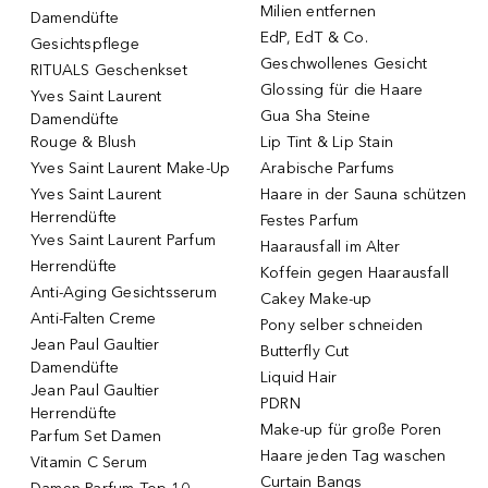
Milien entfernen
Damendüfte
EdP, EdT & Co.
Gesichtspflege
Geschwollenes Gesicht
RITUALS Geschenkset
Glossing für die Haare
Yves Saint Laurent
Gua Sha Steine
Damendüfte
Rouge & Blush
Lip Tint & Lip Stain
Yves Saint Laurent Make-Up
Arabische Parfums
Yves Saint Laurent
Haare in der Sauna schützen
Herrendüfte
Festes Parfum
Yves Saint Laurent Parfum
Haarausfall im Alter
Herrendüfte
Koffein gegen Haarausfall
Anti-Aging Gesichtsserum
Cakey Make-up
Anti-Falten Creme
Pony selber schneiden
Jean Paul Gaultier
Butterfly Cut
Damendüfte
Liquid Hair
Jean Paul Gaultier
PDRN
Herrendüfte
Make-up für große Poren
Parfum Set Damen
Haare jeden Tag waschen
Vitamin C Serum
Curtain Bangs