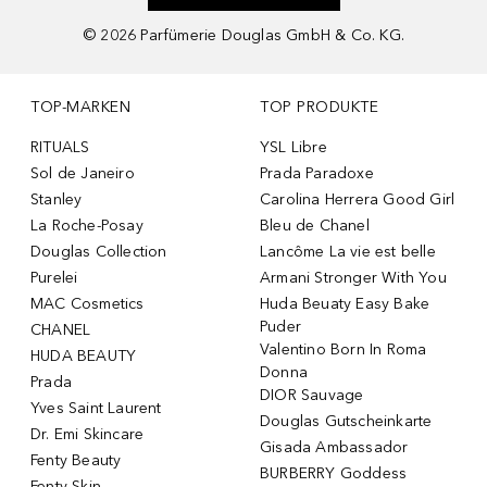
©
2026
Parfümerie Douglas GmbH & Co. KG.
TOP-MARKEN
TOP PRODUKTE
RITUALS
YSL Libre
Sol de Janeiro
Prada Paradoxe
Stanley
Carolina Herrera Good Girl
La Roche-Posay
Bleu de Chanel
Douglas Collection
Lancôme La vie est belle
Purelei
Armani Stronger With You
MAC Cosmetics
Huda Beuaty Easy Bake
Puder
CHANEL
Valentino Born In Roma
HUDA BEAUTY
Donna
Prada
DIOR Sauvage
Yves Saint Laurent
Douglas Gutscheinkarte
Dr. Emi Skincare
Gisada Ambassador
Fenty Beauty
BURBERRY Goddess
Fenty Skin