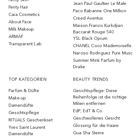
Jean Paul Gaultier Le Male
Fenty Hair
Paco Rabanne One Million
Caia Cosmetics
Creed Aventus
About Face
Maison Francis Kurkdjian
Milk Makeup
Baccarat Rouge 540
ARMAF
YSL Black Opium
Transparent Lab
CHANEL Coco Mademoiselle
Narciso Rodriguez Pure Musc
Summer Mink Parfum by
Drake
TOP KATEGORIEN
BEAUTY TRENDS
Parfüm & Düfte
Gesichtspflege: Diese
Reihenfolge ist die richtige
Make-up
Milien entfernen
Damendüfte
EdP, EdT & Co.
Gesichtspflege
Geschwollenes Gesicht
RITUALS Geschenkset
Glossing für die Haare
Yves Saint Laurent
Gua Sha Steine
Damendüfte