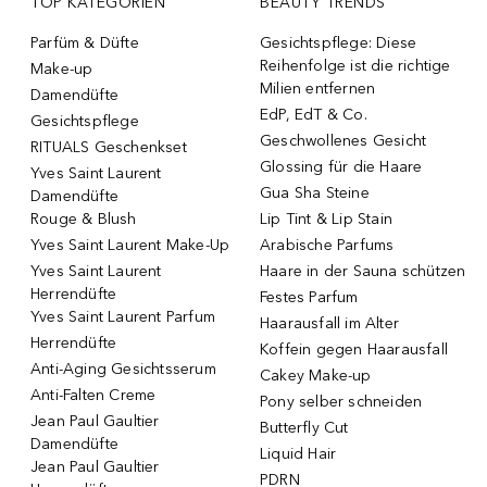
TOP KATEGORIEN
BEAUTY TRENDS
Parfüm & Düfte
Gesichtspflege: Diese
Reihenfolge ist die richtige
Make-up
Milien entfernen
Damendüfte
EdP, EdT & Co.
Gesichtspflege
Geschwollenes Gesicht
RITUALS Geschenkset
Glossing für die Haare
Yves Saint Laurent
Gua Sha Steine
Damendüfte
Rouge & Blush
Lip Tint & Lip Stain
Yves Saint Laurent Make-Up
Arabische Parfums
Yves Saint Laurent
Haare in der Sauna schützen
Herrendüfte
Festes Parfum
Yves Saint Laurent Parfum
Haarausfall im Alter
Herrendüfte
Koffein gegen Haarausfall
Anti-Aging Gesichtsserum
Cakey Make-up
Anti-Falten Creme
Pony selber schneiden
Jean Paul Gaultier
Butterfly Cut
Damendüfte
Liquid Hair
Jean Paul Gaultier
PDRN