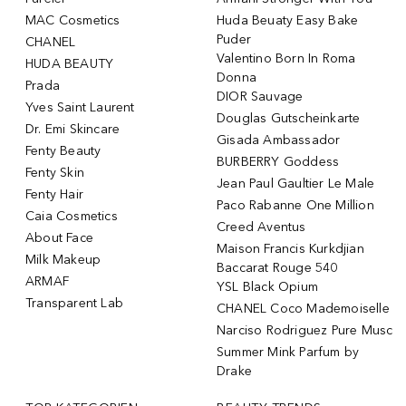
MAC Cosmetics
Huda Beuaty Easy Bake
Puder
CHANEL
Valentino Born In Roma
HUDA BEAUTY
Donna
Prada
DIOR Sauvage
Yves Saint Laurent
Douglas Gutscheinkarte
Dr. Emi Skincare
Gisada Ambassador
Fenty Beauty
BURBERRY Goddess
Fenty Skin
Jean Paul Gaultier Le Male
Fenty Hair
Paco Rabanne One Million
Caia Cosmetics
Creed Aventus
About Face
Maison Francis Kurkdjian
Milk Makeup
Baccarat Rouge 540
ARMAF
YSL Black Opium
Transparent Lab
CHANEL Coco Mademoiselle
Narciso Rodriguez Pure Musc
Summer Mink Parfum by
Drake