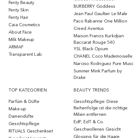
Fenty Beauty
BURBERRY Goddess
Fenty Skin
Jean Paul Gaultier Le Male
Fenty Hair
Paco Rabanne One Million
Caia Cosmetics
Creed Aventus
About Face
Maison Francis Kurkdjian
Milk Makeup
Baccarat Rouge 540
ARMAF
YSL Black Opium
Transparent Lab
CHANEL Coco Mademoiselle
Narciso Rodriguez Pure Musc
Summer Mink Parfum by
Drake
TOP KATEGORIEN
BEAUTY TRENDS
Parfüm & Düfte
Gesichtspflege: Diese
Reihenfolge ist die richtige
Make-up
Milien entfernen
Damendüfte
EdP, EdT & Co.
Gesichtspflege
Geschwollenes Gesicht
RITUALS Geschenkset
Glossing für die Haare