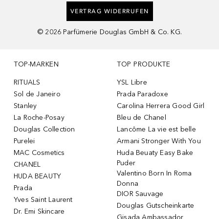
VERTRAG WIDERRUFEN
©
2026
Parfümerie Douglas GmbH & Co. KG.
TOP-MARKEN
TOP PRODUKTE
RITUALS
YSL Libre
Sol de Janeiro
Prada Paradoxe
Stanley
Carolina Herrera Good Girl
La Roche-Posay
Bleu de Chanel
Douglas Collection
Lancôme La vie est belle
Purelei
Armani Stronger With You
MAC Cosmetics
Huda Beuaty Easy Bake
Puder
CHANEL
Valentino Born In Roma
HUDA BEAUTY
Donna
Prada
DIOR Sauvage
Yves Saint Laurent
Douglas Gutscheinkarte
Dr. Emi Skincare
Gisada Ambassador