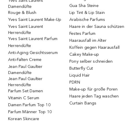
Yves Saint Laurent
Gua Sha Steine
Damendüfte
Rouge & Blush
Lip Tint & Lip Stain
Yves Saint Laurent Make-Up
Arabische Parfums
Yves Saint Laurent
Haare in der Sauna schützen
Herrendüfte
Festes Parfum
Yves Saint Laurent Parfum
Haarausfall im Alter
Herrendüfte
Koffein gegen Haarausfall
Anti-Aging Gesichtsserum
Cakey Make-up
Anti-Falten Creme
Pony selber schneiden
Jean Paul Gaultier
Butterfly Cut
Damendüfte
Liquid Hair
Jean Paul Gaultier
PDRN
Herrendüfte
Make-up für große Poren
Parfum Set Damen
Haare jeden Tag waschen
Vitamin C Serum
Curtain Bangs
Damen Parfum Top 10
Parfum Männer Top 10
Korean Skincare