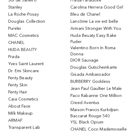
Sol de Janeiro
Prada Paradoxe
Stanley
Carolina Herrera Good Girl
La Roche-Posay
Bleu de Chanel
Douglas Collection
Lancôme La vie est belle
Purelei
Armani Stronger With You
MAC Cosmetics
Huda Beuaty Easy Bake
Puder
CHANEL
Valentino Born In Roma
HUDA BEAUTY
Donna
Prada
DIOR Sauvage
Yves Saint Laurent
Douglas Gutscheinkarte
Dr. Emi Skincare
Gisada Ambassador
Fenty Beauty
BURBERRY Goddess
Fenty Skin
Jean Paul Gaultier Le Male
Fenty Hair
Paco Rabanne One Million
Caia Cosmetics
Creed Aventus
About Face
Maison Francis Kurkdjian
Milk Makeup
Baccarat Rouge 540
ARMAF
YSL Black Opium
Transparent Lab
CHANEL Coco Mademoiselle