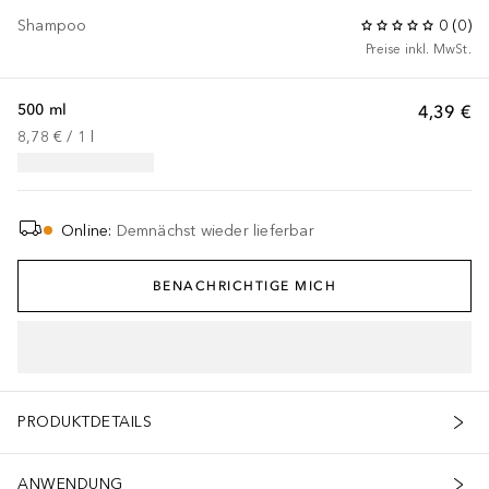
Shampoo
0
(
0
)
Preise inkl. MwSt.
500 ml
4,39 €
8,78 €
 / 
1
l
Online
:
Demnächst wieder lieferbar
BENACHRICHTIGE MICH
PRODUKTDETAILS
ANWENDUNG