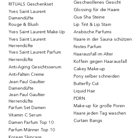
Geschwollenes Gesicht
RITUALS Geschenkset
Glossing für die Haare
Yves Saint Laurent
Gua Sha Steine
Damendüfte
Rouge & Blush
Lip Tint & Lip Stain
Yves Saint Laurent Make-Up
Arabische Parfums
Yves Saint Laurent
Haare in der Sauna schützen
Herrendüfte
Festes Parfum
Yves Saint Laurent Parfum
Haarausfall im Alter
Herrendüfte
Koffein gegen Haarausfall
Anti-Aging Gesichtsserum
Cakey Make-up
Anti-Falten Creme
Pony selber schneiden
Jean Paul Gaultier
Butterfly Cut
Damendüfte
Liquid Hair
Jean Paul Gaultier
PDRN
Herrendüfte
Make-up für große Poren
Parfum Set Damen
Haare jeden Tag waschen
Vitamin C Serum
Curtain Bangs
Damen Parfum Top 10
Parfum Männer Top 10
Korean Skincare