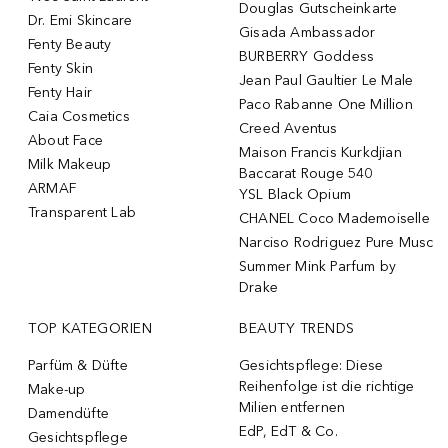
Douglas Gutscheinkarte
Dr. Emi Skincare
Gisada Ambassador
Fenty Beauty
BURBERRY Goddess
Fenty Skin
Jean Paul Gaultier Le Male
Fenty Hair
Paco Rabanne One Million
Caia Cosmetics
Creed Aventus
About Face
Maison Francis Kurkdjian
Milk Makeup
Baccarat Rouge 540
ARMAF
YSL Black Opium
Transparent Lab
CHANEL Coco Mademoiselle
Narciso Rodriguez Pure Musc
Summer Mink Parfum by
Drake
TOP KATEGORIEN
BEAUTY TRENDS
Parfüm & Düfte
Gesichtspflege: Diese
Reihenfolge ist die richtige
Make-up
Milien entfernen
Damendüfte
EdP, EdT & Co.
Gesichtspflege