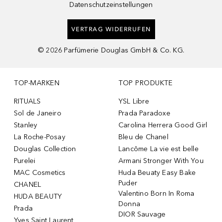
Datenschutzeinstellungen
VERTRAG WIDERRUFEN
©
2026
Parfümerie Douglas GmbH & Co. KG.
TOP-MARKEN
TOP PRODUKTE
RITUALS
YSL Libre
Sol de Janeiro
Prada Paradoxe
Stanley
Carolina Herrera Good Girl
La Roche-Posay
Bleu de Chanel
Douglas Collection
Lancôme La vie est belle
Purelei
Armani Stronger With You
MAC Cosmetics
Huda Beuaty Easy Bake
Puder
CHANEL
Valentino Born In Roma
HUDA BEAUTY
Donna
Prada
DIOR Sauvage
Yves Saint Laurent