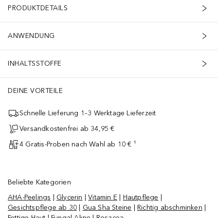
PRODUKTDETAILS
ANWENDUNG
INHALTSSTOFFE
DEINE VORTEILE
Schnelle Lieferung 1–3 Werktage Lieferzeit
Versandkostenfrei ab 34,95 €
4 Gratis-Proben nach Wahl ab 10 € ¹
Beliebte Kategorien
AHA-Peelings
|
Glycerin
|
Vitamin E
|
Hautpflege
|
Gesichtspflege ab 30
|
Gua Sha Steine
|
Richtig abschminken
|
Fettige Haut
|
Fungal Akne
|
Rosacea