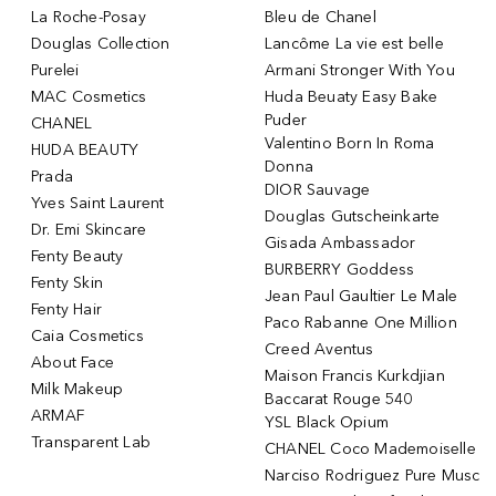
La Roche-Posay
Bleu de Chanel
Douglas Collection
Lancôme La vie est belle
Purelei
Armani Stronger With You
MAC Cosmetics
Huda Beuaty Easy Bake
Puder
CHANEL
Valentino Born In Roma
HUDA BEAUTY
Donna
Prada
DIOR Sauvage
Yves Saint Laurent
Douglas Gutscheinkarte
Dr. Emi Skincare
Gisada Ambassador
Fenty Beauty
BURBERRY Goddess
Fenty Skin
Jean Paul Gaultier Le Male
Fenty Hair
Paco Rabanne One Million
Caia Cosmetics
Creed Aventus
About Face
Maison Francis Kurkdjian
Milk Makeup
Baccarat Rouge 540
ARMAF
YSL Black Opium
Transparent Lab
CHANEL Coco Mademoiselle
Narciso Rodriguez Pure Musc