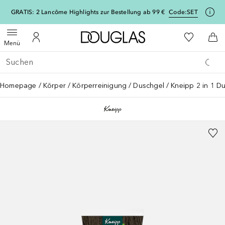
[navigation.slideout.screenreader]
GRATIS: 2 Lancôme Highlights zur Bestellung ab 99 €
Code:
SET
Zur Douglas Startseite
Zu Meiner 
Menü öffnen
Zu Meinem Kundenkonto
Zum
Menü
Gehe zurück
Suche ausführen
Homepage
Körper
Körperreinigung
Duschgel
Kneipp 2 in 1 D