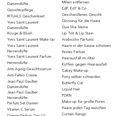
Milien entfernen
Damendüfte
EdP, EdT & Co.
Gesichtspflege
Geschwollenes Gesicht
RITUALS Geschenkset
Glossing für die Haare
Yves Saint Laurent
Gua Sha Steine
Damendüfte
Rouge & Blush
Lip Tint & Lip Stain
Yves Saint Laurent Make-Up
Arabische Parfums
Yves Saint Laurent
Haare in der Sauna schützen
Herrendüfte
Festes Parfum
Yves Saint Laurent Parfum
Haarausfall im Alter
Herrendüfte
Koffein gegen Haarausfall
Anti-Aging Gesichtsserum
Cakey Make-up
Anti-Falten Creme
Pony selber schneiden
Jean Paul Gaultier
Butterfly Cut
Damendüfte
Liquid Hair
Jean Paul Gaultier
PDRN
Herrendüfte
Make-up für große Poren
Parfum Set Damen
Haare jeden Tag waschen
Vitamin C Serum
Curtain Bangs
Damen Parfum Top 10