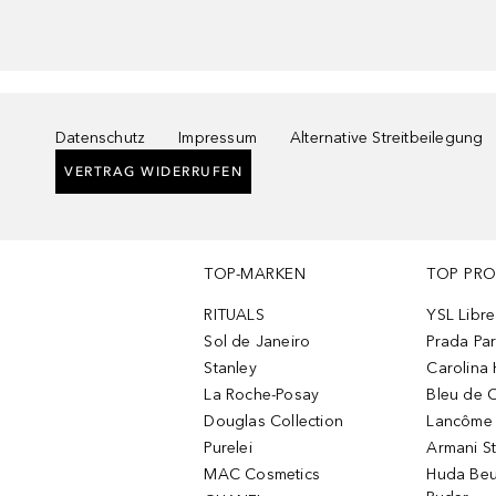
Datenschutz
Impressum
Alternative Streitbeilegung
VERTRAG WIDERRUFEN
TOP-MARKEN
TOP PR
RITUALS
YSL Libre
Sol de Janeiro
Prada Pa
Stanley
Carolina 
La Roche-Posay
Bleu de 
Douglas Collection
Lancôme L
Purelei
Armani S
MAC Cosmetics
Huda Beu