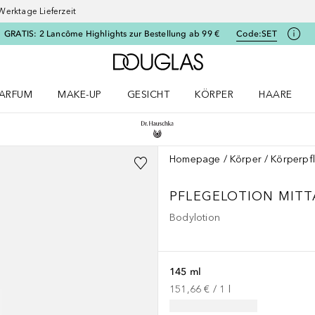
Werktage Lieferzeit
GRATIS: 2 Lancôme Highlights zur Bestellung ab 99 €
Code:
SET
Zur Douglas Startseite
ARFUM
MAKE-UP
GESICHT
KÖRPER
HAARE
ffnen
arfum Menü öffnen
Make-up Menü öffnen
Gesicht Menü öffnen
Körper Menü öffnen
Haare Menü
Homepage
Körper
Körperpf
PFLEGELOTION MIT
Bodylotion
145 ml
151,66 €
 / 
1
l