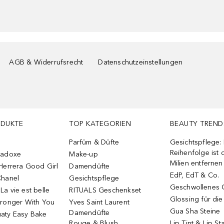
AGB & Widerrufsrecht
Datenschutzeinstellungen
ODUKTE
TOP KATEGORIEN
BEAUTY TREND
Parfüm & Düfte
Gesichtspflege:
Reihenfolge ist d
radoxe
Make-up
Milien entfernen
Herrera Good Girl
Damendüfte
EdP, EdT & Co.
Chanel
Gesichtspflege
Geschwollenes 
a vie est belle
RITUALS Geschenkset
Glossing für di
tronger With You
Yves Saint Laurent
Gua Sha Steine
Damendüfte
aty Easy Bake
Rouge & Blush
Lip Tint & Lip St