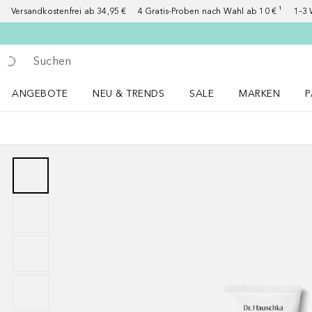
Versandkostenfrei ab 34,95 €
4 Gratis-Proben nach Wahl ab 10 € ¹
1–3 
Gehe zurück
Suche ausführen
ANGEBOTE
NEU & TRENDS
SALE
MARKEN
P
Angebote Menü öffnen
NEU & TRENDS Menü öffnen
MARKEN Menü ö
P