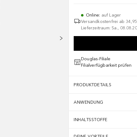
Online
:
auf Lager
Versandkostenfrei ab
34,95
Lieferzeitraum: Sa., 08.08.2
Douglas-Filiale
Filialverfügbarkeit prüfen
PRODUKTDETAILS
ANWENDUNG
INHALTSSTOFFE
DEINE VORTEILE