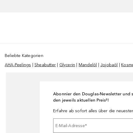
Beliebte Kategorien
AHA-Peelings
|
Sheabutter
|
Glycerin
|
Mandelöl
|
Jojobaöl
|
Kosme
Abonnier den Douglas-Newsletter und si
den jeweils aktuellen Preis²!
Erfahre ab sofort alles über die neuest
E-Mail-Adresse
*