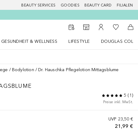
BEAUTY SERVICES
GOODIES
BEAUTY CARD
FILIALEN
Zu Meiner 
Zum Storefinder
Zu Meinem Kunde
Zum
GESUNDHEIT & WELLNESS
LIFESTYLE
DOUGLAS COLL
 öffnen
Gesundheit & Wellness Menü öffnen
LIFESTYLE Menü öffnen
Douglas Collecti
lege
Bodylotion
Dr. Hauschka Pflegelotion Mittagsblume
TAGSBLUME
5
(
1
)
Preise inkl. MwSt.
UVP
23,50 €
21,99 €