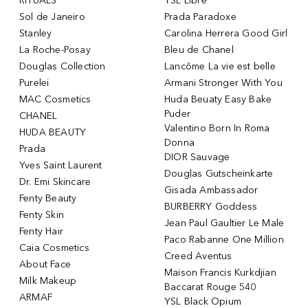
RITUALS
YSL Libre
Sol de Janeiro
Prada Paradoxe
Stanley
Carolina Herrera Good Girl
La Roche-Posay
Bleu de Chanel
Douglas Collection
Lancôme La vie est belle
Purelei
Armani Stronger With You
MAC Cosmetics
Huda Beuaty Easy Bake
Puder
CHANEL
Valentino Born In Roma
HUDA BEAUTY
Donna
Prada
DIOR Sauvage
Yves Saint Laurent
Douglas Gutscheinkarte
Dr. Emi Skincare
Gisada Ambassador
Fenty Beauty
BURBERRY Goddess
Fenty Skin
Jean Paul Gaultier Le Male
Fenty Hair
Paco Rabanne One Million
Caia Cosmetics
Creed Aventus
About Face
Maison Francis Kurkdjian
Milk Makeup
Baccarat Rouge 540
ARMAF
YSL Black Opium