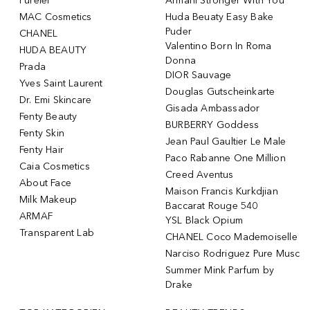
Purelei
Armani Stronger With You
MAC Cosmetics
Huda Beuaty Easy Bake
Puder
CHANEL
Valentino Born In Roma
HUDA BEAUTY
Donna
Prada
DIOR Sauvage
Yves Saint Laurent
Douglas Gutscheinkarte
Dr. Emi Skincare
Gisada Ambassador
Fenty Beauty
BURBERRY Goddess
Fenty Skin
Jean Paul Gaultier Le Male
Fenty Hair
Paco Rabanne One Million
Caia Cosmetics
Creed Aventus
About Face
Maison Francis Kurkdjian
Milk Makeup
Baccarat Rouge 540
ARMAF
YSL Black Opium
Transparent Lab
CHANEL Coco Mademoiselle
Narciso Rodriguez Pure Musc
Summer Mink Parfum by
Drake