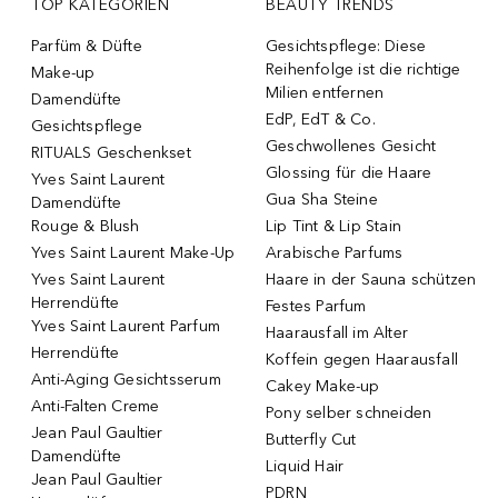
TOP KATEGORIEN
BEAUTY TRENDS
Parfüm & Düfte
Gesichtspflege: Diese
Reihenfolge ist die richtige
Make-up
Milien entfernen
Damendüfte
EdP, EdT & Co.
Gesichtspflege
Geschwollenes Gesicht
RITUALS Geschenkset
Glossing für die Haare
Yves Saint Laurent
Gua Sha Steine
Damendüfte
Rouge & Blush
Lip Tint & Lip Stain
Yves Saint Laurent Make-Up
Arabische Parfums
Yves Saint Laurent
Haare in der Sauna schützen
Herrendüfte
Festes Parfum
Yves Saint Laurent Parfum
Haarausfall im Alter
Herrendüfte
Koffein gegen Haarausfall
Anti-Aging Gesichtsserum
Cakey Make-up
Anti-Falten Creme
Pony selber schneiden
Jean Paul Gaultier
Butterfly Cut
Damendüfte
Liquid Hair
Jean Paul Gaultier
PDRN