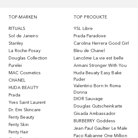
TOP-MARKEN
TOP PRODUKTE
RITUALS
YSL Libre
Sol de Janeiro
Prada Paradoxe
Stanley
Carolina Herrera Good Girl
La Roche-Posay
Bleu de Chanel
Douglas Collection
Lancôme La vie est belle
Purelei
Armani Stronger With You
MAC Cosmetics
Huda Beuaty Easy Bake
Puder
CHANEL
Valentino Born In Roma
HUDA BEAUTY
Donna
Prada
DIOR Sauvage
Yves Saint Laurent
Douglas Gutscheinkarte
Dr. Emi Skincare
Gisada Ambassador
Fenty Beauty
BURBERRY Goddess
Fenty Skin
Jean Paul Gaultier Le Male
Fenty Hair
Paco Rabanne One Million