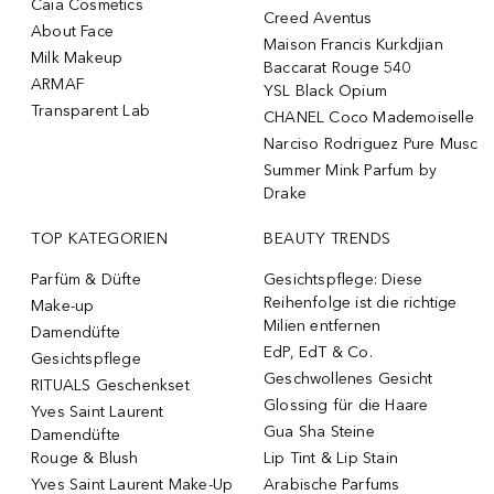
Caia Cosmetics
Creed Aventus
About Face
Maison Francis Kurkdjian
Milk Makeup
Baccarat Rouge 540
ARMAF
YSL Black Opium
Transparent Lab
CHANEL Coco Mademoiselle
Narciso Rodriguez Pure Musc
Summer Mink Parfum by
Drake
TOP KATEGORIEN
BEAUTY TRENDS
Parfüm & Düfte
Gesichtspflege: Diese
Reihenfolge ist die richtige
Make-up
Milien entfernen
Damendüfte
EdP, EdT & Co.
Gesichtspflege
Geschwollenes Gesicht
RITUALS Geschenkset
Glossing für die Haare
Yves Saint Laurent
Gua Sha Steine
Damendüfte
Rouge & Blush
Lip Tint & Lip Stain
Yves Saint Laurent Make-Up
Arabische Parfums