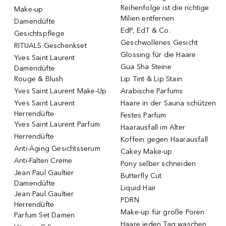
Reihenfolge ist die richtige
Make-up
Milien entfernen
Damendüfte
EdP, EdT & Co.
Gesichtspflege
Geschwollenes Gesicht
RITUALS Geschenkset
Glossing für die Haare
Yves Saint Laurent
Gua Sha Steine
Damendüfte
Rouge & Blush
Lip Tint & Lip Stain
Yves Saint Laurent Make-Up
Arabische Parfums
Yves Saint Laurent
Haare in der Sauna schützen
Herrendüfte
Festes Parfum
Yves Saint Laurent Parfum
Haarausfall im Alter
Herrendüfte
Koffein gegen Haarausfall
Anti-Aging Gesichtsserum
Cakey Make-up
Anti-Falten Creme
Pony selber schneiden
Jean Paul Gaultier
Butterfly Cut
Damendüfte
Liquid Hair
Jean Paul Gaultier
PDRN
Herrendüfte
Make-up für große Poren
Parfum Set Damen
Haare jeden Tag waschen