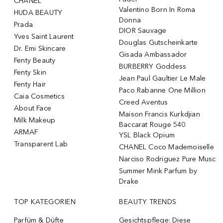
CHANEL
Valentino Born In Roma
HUDA BEAUTY
Donna
Prada
DIOR Sauvage
Yves Saint Laurent
Douglas Gutscheinkarte
Dr. Emi Skincare
Gisada Ambassador
Fenty Beauty
BURBERRY Goddess
Fenty Skin
Jean Paul Gaultier Le Male
Fenty Hair
Paco Rabanne One Million
Caia Cosmetics
Creed Aventus
About Face
Maison Francis Kurkdjian
Milk Makeup
Baccarat Rouge 540
ARMAF
YSL Black Opium
Transparent Lab
CHANEL Coco Mademoiselle
Narciso Rodriguez Pure Musc
Summer Mink Parfum by
Drake
TOP KATEGORIEN
BEAUTY TRENDS
Parfüm & Düfte
Gesichtspflege: Diese