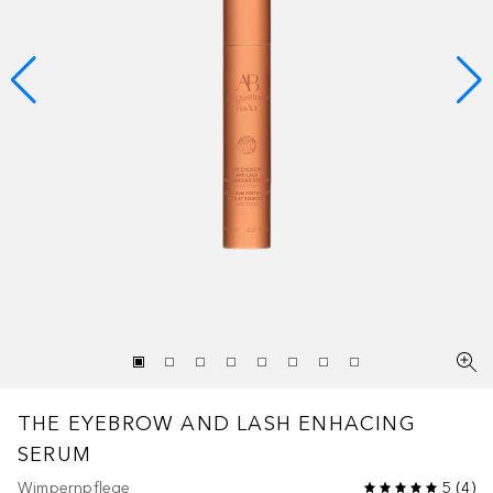
THE EYEBROW AND LASH ENHACING
SERUM
Wimpernpflege
5
(
4
)