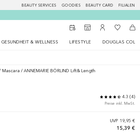
BEAUTY SERVICES
GOODIES
BEAUTY CARD
FILIALEN
Zu Meiner 
Zum Storefinder
Zu Meinem Kunde
Zum
GESUNDHEIT & WELLNESS
LIFESTYLE
DOUGLAS COLL
 öffnen
Gesundheit & Wellness Menü öffnen
LIFESTYLE Menü öffnen
Douglas Collecti
Mascara
ANNEMARIE BÖRLIND Lift& Length
4.3
(
4
)
Preise inkl. MwSt.
UVP
19,95 €
15,39 €