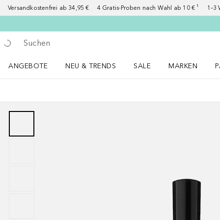
Versandkostenfrei ab 34,95 €
4 Gratis-Proben nach Wahl ab 10 € ¹
1–3 
Gehe zurück
Suche ausführen
ANGEBOTE
NEU & TRENDS
SALE
MARKEN
P
Angebote Menü öffnen
NEU & TRENDS Menü öffnen
MARKEN Menü ö
P