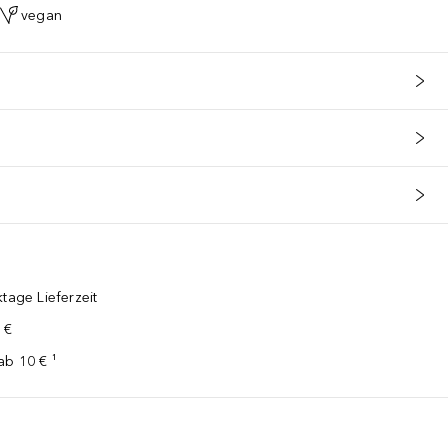
vegan
tage Lieferzeit
 €
ab 10 € ¹