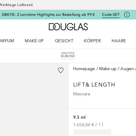
Werktage Lieferzeit
GRATIS: 2 Lancôme Highlights zur Bestellung ab 99 €
Code:
SET
Zur Douglas Startseite
ARFUM
MAKE-UP
GESICHT
KÖRPER
HAARE
ffnen
arfum Menü öffnen
Make-up Menü öffnen
Gesicht Menü öffnen
Körper Menü öffnen
Haare Menü
Homepage
Make-up
Augen
LIFT& LENGTH
Mascara
9.3 ml
1.654,84 €
 / 
1
l