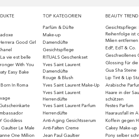
ODUKTE
TOP KATEGORIEN
BEAUTY TREND
Parfüm & Düfte
Gesichtspflege:
Reihenfolge ist d
radoxe
Make-up
Milien entfernen
Herrera Good Girl
Damendüfte
EdP, EdT & Co.
Chanel
Gesichtspflege
Geschwollenes 
a vie est belle
RITUALS Geschenkset
Glossing für di
tronger With You
Yves Saint Laurent
Gua Sha Steine
Damendüfte
aty Easy Bake
Rouge & Blush
Lip Tint & Lip St
o Born In Roma
Yves Saint Laurent Make-Up
Arabische Parf
Yves Saint Laurent
Haare in der Sa
uvage
Herrendüfte
schützen
Gutscheinkarte
Yves Saint Laurent Parfum
Festes Parfum
Ambassador
Herrendüfte
Haarausfall im A
Y Goddess
Anti-Aging Gesichtsserum
Koffein gegen H
 Gaultier Le Male
Anti-Falten Creme
Cakey Make-up
anne One Million
Jean Paul Gaultier
Pony selber sch