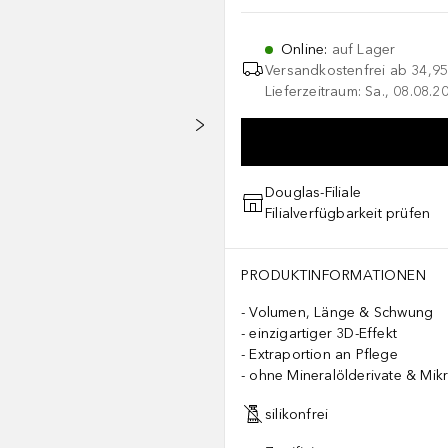
Online
:
auf Lager
Versandkostenfrei ab
34,95
Lieferzeitraum: Sa., 08.08.2
Douglas-Filiale
Filialverfügbarkeit prüfen
PRODUKTINFORMATIONEN
Volumen, Länge & Schwung
einzigartiger 3D-Effekt
Extraportion an Pflege
ohne Mineralölderivate & Mikr
silikonfrei