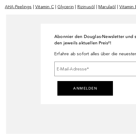
AHA-Peelings
|
Vitamin C
|
Glycerin
|
Rizinusöl
|
Marulaöl
|
Vitamin 
Abonnier den Douglas-Newsletter und si
den jeweils aktuellen Preis²!
Erfahre ab sofort alles über die neuest
E-Mail-Adresse
*
ANMELDEN