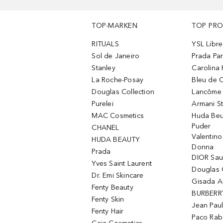
TOP-MARKEN
TOP PR
RITUALS
YSL Libre
Sol de Janeiro
Prada Pa
Stanley
Carolina 
La Roche-Posay
Bleu de 
Douglas Collection
Lancôme L
Purelei
Armani S
MAC Cosmetics
Huda Beu
Puder
CHANEL
Valentin
HUDA BEAUTY
Donna
Prada
DIOR Sa
Yves Saint Laurent
Douglas 
Dr. Emi Skincare
Gisada 
Fenty Beauty
BURBERR
Fenty Skin
Jean Paul
Fenty Hair
Paco Rab