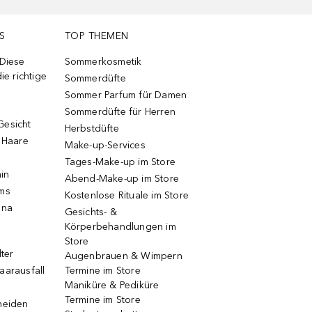
S
TOP THEMEN
 Diese
Sommerkosmetik
ie richtige
Sommerdüfte
Sommer Parfum für Damen
Sommerdüfte für Herren
Gesicht
Herbstdüfte
e Haare
Make-up-Services
Tages-Make-up im Store
ain
Abend-Make-up im Store
ums
Kostenlose Rituale im Store
una
Gesichts- &
Körperbehandlungen im
Store
lter
Augenbrauen & Wimpern
aarausfall
Termine im Store
Maniküre & Pediküre
Termine im Store
neiden