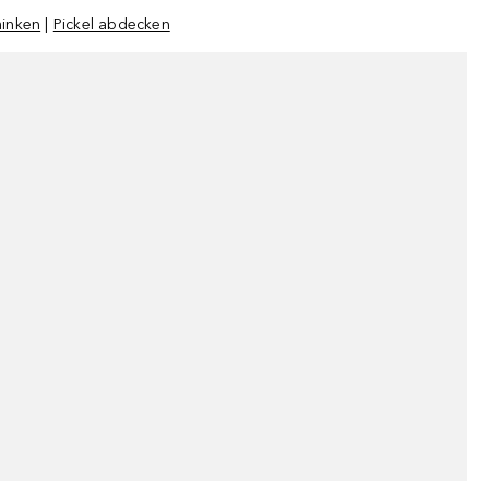
minken
|
Pickel abdecken