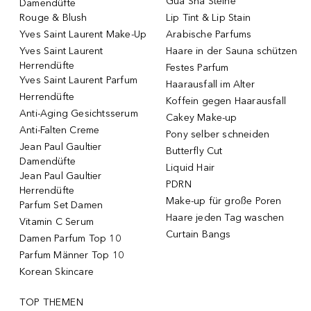
Gua Sha Steine
Damendüfte
Rouge & Blush
Lip Tint & Lip Stain
Yves Saint Laurent Make-Up
Arabische Parfums
Yves Saint Laurent
Haare in der Sauna schützen
Herrendüfte
Festes Parfum
Yves Saint Laurent Parfum
Haarausfall im Alter
Herrendüfte
Koffein gegen Haarausfall
Anti-Aging Gesichtsserum
Cakey Make-up
Anti-Falten Creme
Pony selber schneiden
Jean Paul Gaultier
Butterfly Cut
Damendüfte
Liquid Hair
Jean Paul Gaultier
PDRN
Herrendüfte
Make-up für große Poren
Parfum Set Damen
Haare jeden Tag waschen
Vitamin C Serum
Curtain Bangs
Damen Parfum Top 10
Parfum Männer Top 10
Korean Skincare
TOP THEMEN