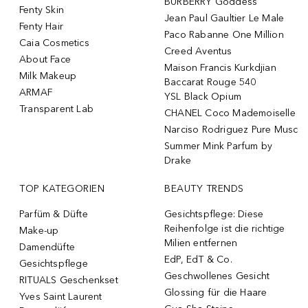
BURBERRY Goddess
Fenty Skin
Jean Paul Gaultier Le Male
Fenty Hair
Paco Rabanne One Million
Caia Cosmetics
Creed Aventus
About Face
Maison Francis Kurkdjian
Milk Makeup
Baccarat Rouge 540
ARMAF
YSL Black Opium
Transparent Lab
CHANEL Coco Mademoiselle
Narciso Rodriguez Pure Musc
Summer Mink Parfum by
Drake
TOP KATEGORIEN
BEAUTY TRENDS
Parfüm & Düfte
Gesichtspflege: Diese
Reihenfolge ist die richtige
Make-up
Milien entfernen
Damendüfte
EdP, EdT & Co.
Gesichtspflege
Geschwollenes Gesicht
RITUALS Geschenkset
Glossing für die Haare
Yves Saint Laurent