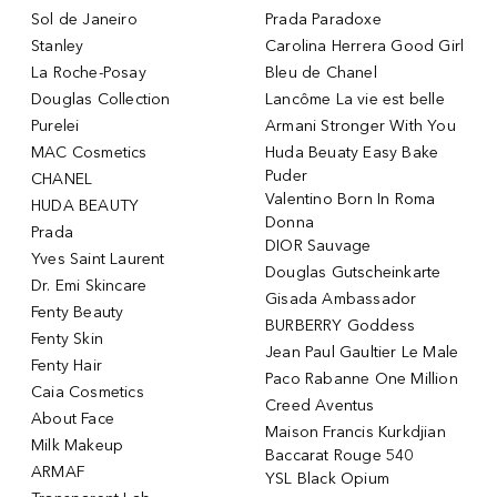
Sol de Janeiro
Prada Paradoxe
Stanley
Carolina Herrera Good Girl
La Roche-Posay
Bleu de Chanel
Douglas Collection
Lancôme La vie est belle
Purelei
Armani Stronger With You
MAC Cosmetics
Huda Beuaty Easy Bake
Puder
CHANEL
Valentino Born In Roma
HUDA BEAUTY
Donna
Prada
DIOR Sauvage
Yves Saint Laurent
Douglas Gutscheinkarte
Dr. Emi Skincare
Gisada Ambassador
Fenty Beauty
BURBERRY Goddess
Fenty Skin
Jean Paul Gaultier Le Male
Fenty Hair
Paco Rabanne One Million
Caia Cosmetics
Creed Aventus
About Face
Maison Francis Kurkdjian
Milk Makeup
Baccarat Rouge 540
ARMAF
YSL Black Opium