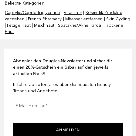
Beliebte Kategorien
Caprylic/Capric Triglyceride
|
Vitamin E
|
Kosmetik-Produkte
verstehen
|
French Pharmacy
|
Mitesser entfernen
|
Skin Cycling
|
Fettige Haut
|
Mischhaut
|
Spätakne/Akne Tarda
|
Trockene
Haut
Abonnier den Douglas-Newsletter und sicher dir
einen 20%-Gutschein einlösbar auf den jeweils
aktuellen Preis²!
Erfahre ab sofort alles über die neuesten Beauty-
Trends und Angebote.
E-Mail-Adresse
*
ANMELDEN