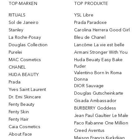
TOP-MARKEN
TOP PRODUKTE
RITUALS
YSL Libre
Sol de Janeiro
Prada Paradoxe
Stanley
Carolina Herrera Good Girl
La Roche-Posay
Bleu de Chanel
Douglas Collection
Lancôme La vie est belle
Purelei
Armani Stronger With You
MAC Cosmetics
Huda Beuaty Easy Bake
Puder
CHANEL
Valentino Born In Roma
HUDA BEAUTY
Donna
Prada
DIOR Sauvage
Yves Saint Laurent
Douglas Gutscheinkarte
Dr. Emi Skincare
Gisada Ambassador
Fenty Beauty
BURBERRY Goddess
Fenty Skin
Jean Paul Gaultier Le Male
Fenty Hair
Paco Rabanne One Million
Caia Cosmetics
Creed Aventus
About Face
Maison Francis Kurkdjian