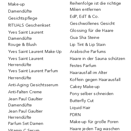
Reihenfolge ist die richtige
Make-up
Milien entfernen
Damendüfte
EdP, EdT & Co.
Gesichtspflege
Geschwollenes Gesicht
RITUALS Geschenkset
Glossing für die Haare
Yves Saint Laurent
Gua Sha Steine
Damendüfte
Rouge & Blush
Lip Tint & Lip Stain
Yves Saint Laurent Make-Up
Arabische Parfums
Yves Saint Laurent
Haare in der Sauna schützen
Herrendüfte
Festes Parfum
Yves Saint Laurent Parfum
Haarausfall im Alter
Herrendüfte
Koffein gegen Haarausfall
Anti-Aging Gesichtsserum
Cakey Make-up
Anti-Falten Creme
Pony selber schneiden
Jean Paul Gaultier
Butterfly Cut
Damendüfte
Liquid Hair
Jean Paul Gaultier
PDRN
Herrendüfte
Make-up für große Poren
Parfum Set Damen
Haare jeden Tag waschen
Vitamin C Serum