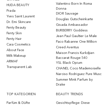
Valentino Born In Roma
HUDA BEAUTY
Donna
Prada
DIOR Sauvage
Yves Saint Laurent
Douglas Gutscheinkarte
Dr. Emi Skincare
Gisada Ambassador
Fenty Beauty
BURBERRY Goddess
Fenty Skin
Jean Paul Gaultier Le Male
Fenty Hair
Paco Rabanne One Million
Caia Cosmetics
Creed Aventus
About Face
Maison Francis Kurkdjian
Milk Makeup
Baccarat Rouge 540
ARMAF
YSL Black Opium
Transparent Lab
CHANEL Coco Mademoiselle
Narciso Rodriguez Pure Musc
Summer Mink Parfum by
Drake
TOP KATEGORIEN
BEAUTY TRENDS
Parfüm & Düfte
Gesichtspflege: Diese