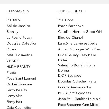
TOP-MARKEN
TOP PRODUKTE
RITUALS
YSL Libre
Sol de Janeiro
Prada Paradoxe
Stanley
Carolina Herrera Good Girl
La Roche-Posay
Bleu de Chanel
Douglas Collection
Lancôme La vie est belle
Purelei
Armani Stronger With You
MAC Cosmetics
Huda Beuaty Easy Bake
Puder
CHANEL
Valentino Born In Roma
HUDA BEAUTY
Donna
Prada
DIOR Sauvage
Yves Saint Laurent
Douglas Gutscheinkarte
Dr. Emi Skincare
Gisada Ambassador
Fenty Beauty
BURBERRY Goddess
Fenty Skin
Jean Paul Gaultier Le Male
Fenty Hair
Paco Rabanne One Million
Caia Cosmetics