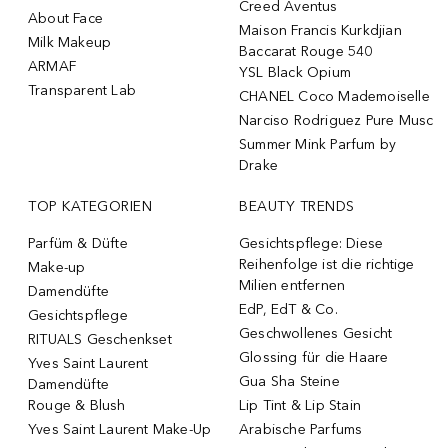
Creed Aventus
About Face
Maison Francis Kurkdjian
Milk Makeup
Baccarat Rouge 540
ARMAF
YSL Black Opium
Transparent Lab
CHANEL Coco Mademoiselle
Narciso Rodriguez Pure Musc
Summer Mink Parfum by
Drake
TOP KATEGORIEN
BEAUTY TRENDS
Parfüm & Düfte
Gesichtspflege: Diese
Reihenfolge ist die richtige
Make-up
Milien entfernen
Damendüfte
EdP, EdT & Co.
Gesichtspflege
Geschwollenes Gesicht
RITUALS Geschenkset
Glossing für die Haare
Yves Saint Laurent
Gua Sha Steine
Damendüfte
Rouge & Blush
Lip Tint & Lip Stain
Yves Saint Laurent Make-Up
Arabische Parfums