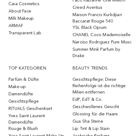
Paco Rabanne One Million
Caia Cosmetics
Creed Aventus
About Face
Maison Francis Kurkdjian
Milk Makeup
Baccarat Rouge 540
ARMAF
YSL Black Opium
Transparent Lab
CHANEL Coco Mademoiselle
Narciso Rodriguez Pure Musc
Summer Mink Parfum by
Drake
TOP KATEGORIEN
BEAUTY TRENDS
Parfüm & Düfte
Gesichtspflege: Diese
Reihenfolge ist die richtige
Make-up
Milien entfernen
Damendüfte
EdP, EdT & Co.
Gesichtspflege
Geschwollenes Gesicht
RITUALS Geschenkset
Glossing für die Haare
Yves Saint Laurent
Gua Sha Steine
Damendüfte
Rouge & Blush
Lip Tint & Lip Stain
Yves Saint Laurent Make-Up
Arabische Parfums