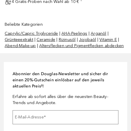
4 Gratis-Proben nach Wahl ab 10 € ¹
Beliebte Kategorien
Caprylic/Capric Triglyceride
|
AHA-Peelings
|
Arganöl
|
Grünteeextrakt
|
Ceramide
|
Rizinusöl
|
Jojobaöl
|
Vitamin E
|
Abend-Make-up
|
Altersflecken und Pigmentflecken abdecken
Abonnier den Douglas-Newsletter und sicher dir
einen 20%-Gutschein einlösbar auf den jeweils
aktuellen Preis²!
Erfahre ab sofort alles über die neuesten Beauty-
Trends und Angebote.
E-Mail-Adresse
*