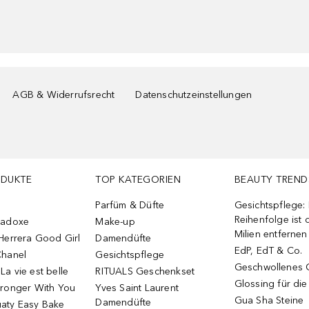
AGB & Widerrufsrecht
Datenschutzeinstellungen
ODUKTE
TOP KATEGORIEN
BEAUTY TREND
Parfüm & Düfte
Gesichtspflege:
Reihenfolge ist d
radoxe
Make-up
Milien entfernen
Herrera Good Girl
Damendüfte
EdP, EdT & Co.
Chanel
Gesichtspflege
Geschwollenes 
a vie est belle
RITUALS Geschenkset
Glossing für di
tronger With You
Yves Saint Laurent
Gua Sha Steine
Damendüfte
aty Easy Bake