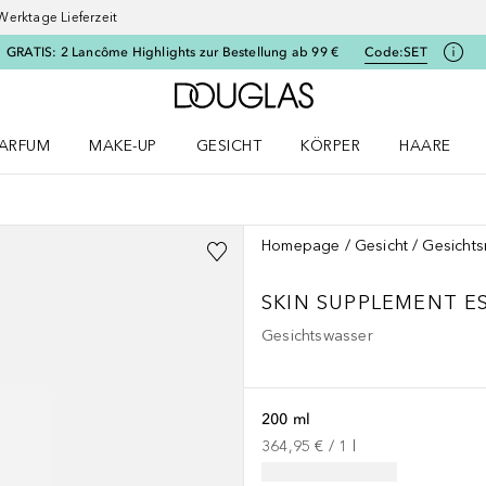
Werktage Lieferzeit
GRATIS: 2 Lancôme Highlights zur Bestellung ab 99 €
Code:
SET
Zur Douglas Startseite
ARFUM
MAKE-UP
GESICHT
KÖRPER
HAARE
ffnen
arfum Menü öffnen
Make-up Menü öffnen
Gesicht Menü öffnen
Körper Menü öffnen
Haare Menü
Homepage
Gesicht
Gesichts
SKIN SUPPLEMENT E
Gesichtswasser
200 ml
364,95 €
 / 
1
l