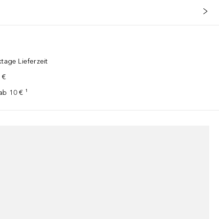
tage Lieferzeit
 €
ab 10 € ¹