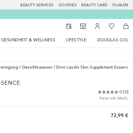
BEAUTY SERVICES
GOODIES
BEAUTY CARD
FILIALEN
Zu Meiner 
Zum Storefinder
Zu Meinem Kunde
Zum
GESUNDHEIT & WELLNESS
LIFESTYLE
DOUGLAS COLL
 öffnen
Gesundheit & Wellness Menü öffnen
LIFESTYLE Menü öffnen
Douglas Collecti
reinigung
Gesichtswasser
Erno Laszlo Skin Supplement Essence
SSENCE
0
(
0
)
Preise inkl. MwSt.
72,99 €