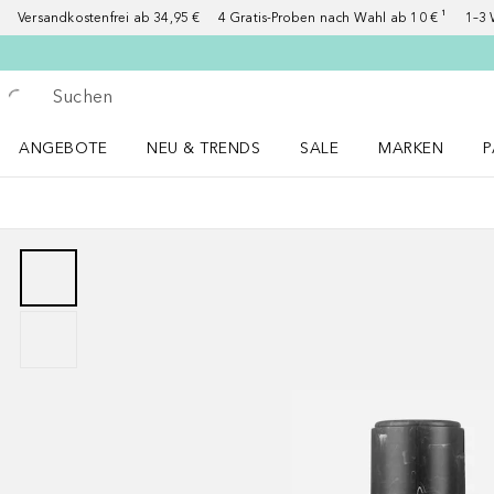
Versandkostenfrei ab 34,95 €
4 Gratis-Proben nach Wahl ab 10 € ¹
1–3 
Gehe zurück
Suche ausführen
ANGEBOTE
NEU & TRENDS
SALE
MARKEN
P
Angebote Menü öffnen
NEU & TRENDS Menü öffnen
MARKEN Menü ö
P