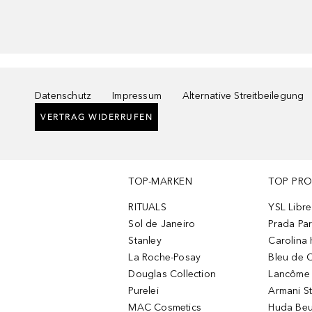
Datenschutz
Impressum
Alternative Streitbeilegung
VERTRAG WIDERRUFEN
TOP-MARKEN
TOP PR
RITUALS
YSL Libre
Sol de Janeiro
Prada Pa
Stanley
Carolina 
La Roche-Posay
Bleu de 
Douglas Collection
Lancôme L
Purelei
Armani S
MAC Cosmetics
Huda Beu