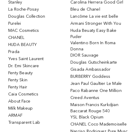
Stanley
Carolina Herrera Good Girl
La Roche-Posay
Bleu de Chanel
Douglas Collection
Lancôme La vie est belle
Purelei
Armani Stronger With You
MAC Cosmetics
Huda Beuaty Easy Bake
Puder
CHANEL
Valentino Born In Roma
HUDA BEAUTY
Donna
Prada
DIOR Sauvage
Yves Saint Laurent
Douglas Gutscheinkarte
Dr. Emi Skincare
Gisada Ambassador
Fenty Beauty
BURBERRY Goddess
Fenty Skin
Jean Paul Gaultier Le Male
Fenty Hair
Paco Rabanne One Million
Caia Cosmetics
Creed Aventus
About Face
Maison Francis Kurkdjian
Milk Makeup
Baccarat Rouge 540
ARMAF
YSL Black Opium
Transparent Lab
CHANEL Coco Mademoiselle
Narciso Rodriguez Pure Musc