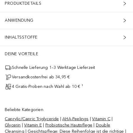
PRODUKTDETAILS
ANWENDUNG
INHALTSSTOFFE
DEINE VORTEILE
Schnelle Lieferung 1–3 Werktage Lieferzeit
Versandkostenfrei ab 34,95 €
4 Gratis-Proben nach Wahl ab 10 € ¹
Beliebte Kategorien
Caprylic/Capric Triglyceride
|
AHA-Peelings
|
Vitamin C
|
Glycerin
|
Vitamin E
|
Probiotische Hautpflege
|
Double
Cleansing
|
Gesichtspflege: Diese Reihenfolge ist die richtige
|