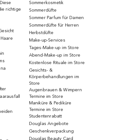
 Diese
Sommerkosmetik
ie richtige
Sommerdüfte
Sommer Parfum für Damen
Sommerdüfte für Herren
Gesicht
Herbstdüfte
e Haare
Make-up-Services
Tages-Make-up im Store
ain
Abend-Make-up im Store
ums
Kostenlose Rituale im Store
una
Gesichts- &
Körperbehandlungen im
Store
lter
Augenbrauen & Wimpern
aarausfall
Termine im Store
Maniküre & Pediküre
Termine im Store
neiden
Studentenrabatt
Douglas Angebote
Geschenkverpackung
Douglas Beauty Card