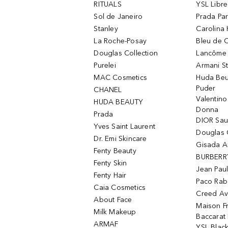
RITUALS
YSL Libre
Sol de Janeiro
Prada Pa
Stanley
Carolina 
La Roche-Posay
Bleu de 
Douglas Collection
Lancôme L
Purelei
Armani S
MAC Cosmetics
Huda Beu
Puder
CHANEL
Valentin
HUDA BEAUTY
Donna
Prada
DIOR Sa
Yves Saint Laurent
Douglas 
Dr. Emi Skincare
Gisada 
Fenty Beauty
BURBERR
Fenty Skin
Jean Paul
Fenty Hair
Paco Rab
Caia Cosmetics
Creed Av
About Face
Maison Fr
Milk Makeup
Baccarat
ARMAF
YSL Blac