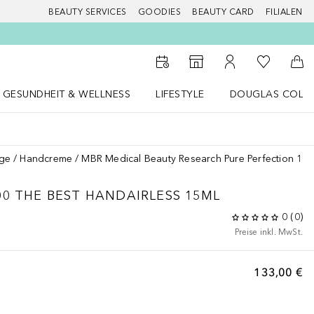
BEAUTY SERVICES
GOODIES
BEAUTY CARD
FILIALEN
Zu Meiner 
Zum Storefinder
Zu Meinem Kunde
Zum
GESUNDHEIT & WELLNESS
LIFESTYLE
DOUGLAS COLL
 öffnen
Gesundheit & Wellness Menü öffnen
LIFESTYLE Menü öffnen
Douglas Collecti
ge
Handcreme
MBR Medical Beauty Research Pure Perfection 10
00
THE BEST HANDAIRLESS 15ML
0
(
0
)
Preise inkl. MwSt.
133,00 €