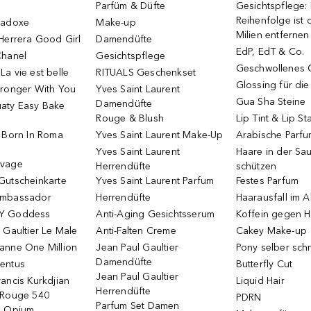
Parfüm & Düfte
Gesichtspflege:
Reihenfolge ist d
radoxe
Make-up
Milien entfernen
Herrera Good Girl
Damendüfte
EdP, EdT & Co.
Chanel
Gesichtspflege
Geschwollenes 
a vie est belle
RITUALS Geschenkset
Glossing für di
tronger With You
Yves Saint Laurent
Gua Sha Steine
Damendüfte
aty Easy Bake
Rouge & Blush
Lip Tint & Lip St
o Born In Roma
Yves Saint Laurent Make-Up
Arabische Parf
Yves Saint Laurent
Haare in der Sa
uvage
Herrendüfte
schützen
Gutscheinkarte
Yves Saint Laurent Parfum
Festes Parfum
Ambassador
Herrendüfte
Haarausfall im A
Y Goddess
Anti-Aging Gesichtsserum
Koffein gegen H
 Gaultier Le Male
Anti-Falten Creme
Cakey Make-up
anne One Million
Jean Paul Gaultier
Pony selber sch
Damendüfte
entus
Butterfly Cut
Jean Paul Gaultier
ancis Kurkdjian
Liquid Hair
Herrendüfte
 Rouge 540
PDRN
Parfum Set Damen
k Opium