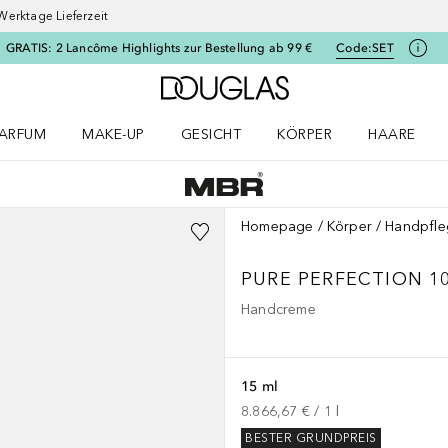
Werktage Lieferzeit
GRATIS: 2 Lancôme Highlights zur Bestellung ab 99 €
Code:
SET
Zur Douglas Startseite
ARFUM
MAKE-UP
GESICHT
KÖRPER
HAARE
ffnen
arfum Menü öffnen
Make-up Menü öffnen
Gesicht Menü öffnen
Körper Menü öffnen
Haare Menü
Homepage
Körper
Handpfle
PURE PERFECTION 1
Handcreme
15 ml
8.866,67 €
 / 
1
l
BESTER GRUNDPREIS