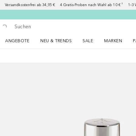
Versandkostenfrei ab 34,95 €
4 Gratis-Proben nach Wahl ab 10 € ¹
1–3 
Gehe zurück
Suche ausführen
ANGEBOTE
NEU & TRENDS
SALE
MARKEN
P
Angebote Menü öffnen
NEU & TRENDS Menü öffnen
MARKEN Menü ö
P