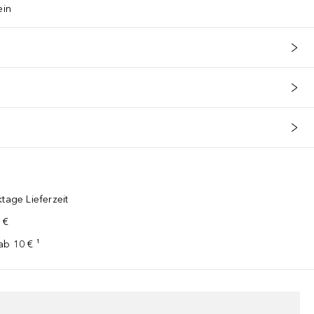
ein
tage Lieferzeit
 €
ab 10 € ¹