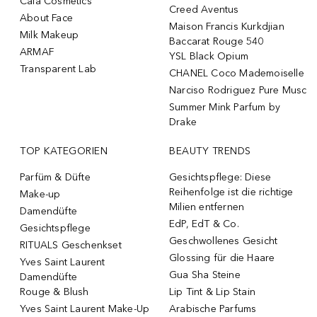
Caia Cosmetics
Creed Aventus
About Face
Maison Francis Kurkdjian
Milk Makeup
Baccarat Rouge 540
ARMAF
YSL Black Opium
Transparent Lab
CHANEL Coco Mademoiselle
Narciso Rodriguez Pure Musc
Summer Mink Parfum by
Drake
TOP KATEGORIEN
BEAUTY TRENDS
Parfüm & Düfte
Gesichtspflege: Diese
Reihenfolge ist die richtige
Make-up
Milien entfernen
Damendüfte
EdP, EdT & Co.
Gesichtspflege
Geschwollenes Gesicht
RITUALS Geschenkset
Glossing für die Haare
Yves Saint Laurent
Gua Sha Steine
Damendüfte
Rouge & Blush
Lip Tint & Lip Stain
Yves Saint Laurent Make-Up
Arabische Parfums