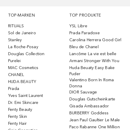
TOP-MARKEN
TOP PRODUKTE
RITUALS
YSL Libre
Sol de Janeiro
Prada Paradoxe
Stanley
Carolina Herrera Good Girl
La Roche-Posay
Bleu de Chanel
Douglas Collection
Lancôme La vie est belle
Purelei
Armani Stronger With You
MAC Cosmetics
Huda Beuaty Easy Bake
Puder
CHANEL
Valentino Born In Roma
HUDA BEAUTY
Donna
Prada
DIOR Sauvage
Yves Saint Laurent
Douglas Gutscheinkarte
Dr. Emi Skincare
Gisada Ambassador
Fenty Beauty
BURBERRY Goddess
Fenty Skin
Jean Paul Gaultier Le Male
Fenty Hair
Paco Rabanne One Million