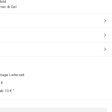
bild
rner & Gel
tage Lieferzeit
 €
ab 10 € ¹