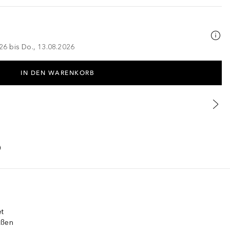
026 bis Do., 13.08.2026
IN DEN WARENKORB
et
ößen