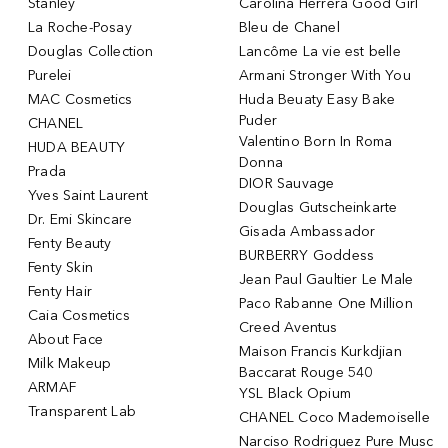
Stanley
Carolina Herrera Good Girl
La Roche-Posay
Bleu de Chanel
Douglas Collection
Lancôme La vie est belle
Purelei
Armani Stronger With You
MAC Cosmetics
Huda Beuaty Easy Bake
Puder
CHANEL
Valentino Born In Roma
HUDA BEAUTY
Donna
Prada
DIOR Sauvage
Yves Saint Laurent
Douglas Gutscheinkarte
Dr. Emi Skincare
Gisada Ambassador
Fenty Beauty
BURBERRY Goddess
Fenty Skin
Jean Paul Gaultier Le Male
Fenty Hair
Paco Rabanne One Million
Caia Cosmetics
Creed Aventus
About Face
Maison Francis Kurkdjian
Milk Makeup
Baccarat Rouge 540
ARMAF
YSL Black Opium
Transparent Lab
CHANEL Coco Mademoiselle
Narciso Rodriguez Pure Musc