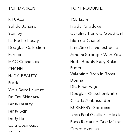
TOP-MARKEN
TOP PRODUKTE
RITUALS
YSL Libre
Sol de Janeiro
Prada Paradoxe
Stanley
Carolina Herrera Good Girl
La Roche-Posay
Bleu de Chanel
Douglas Collection
Lancôme La vie est belle
Purelei
Armani Stronger With You
MAC Cosmetics
Huda Beuaty Easy Bake
Puder
CHANEL
Valentino Born In Roma
HUDA BEAUTY
Donna
Prada
DIOR Sauvage
Yves Saint Laurent
Douglas Gutscheinkarte
Dr. Emi Skincare
Gisada Ambassador
Fenty Beauty
BURBERRY Goddess
Fenty Skin
Jean Paul Gaultier Le Male
Fenty Hair
Paco Rabanne One Million
Caia Cosmetics
Creed Aventus