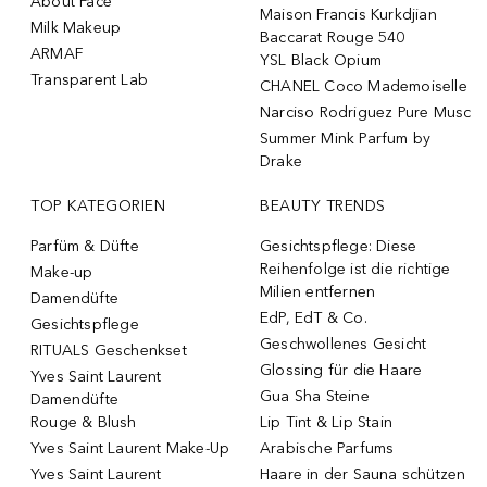
About Face
Maison Francis Kurkdjian
Milk Makeup
Baccarat Rouge 540
ARMAF
YSL Black Opium
Transparent Lab
CHANEL Coco Mademoiselle
Narciso Rodriguez Pure Musc
Summer Mink Parfum by
Drake
TOP KATEGORIEN
BEAUTY TRENDS
Parfüm & Düfte
Gesichtspflege: Diese
Reihenfolge ist die richtige
Make-up
Milien entfernen
Damendüfte
EdP, EdT & Co.
Gesichtspflege
Geschwollenes Gesicht
RITUALS Geschenkset
Glossing für die Haare
Yves Saint Laurent
Gua Sha Steine
Damendüfte
Rouge & Blush
Lip Tint & Lip Stain
Yves Saint Laurent Make-Up
Arabische Parfums
Yves Saint Laurent
Haare in der Sauna schützen