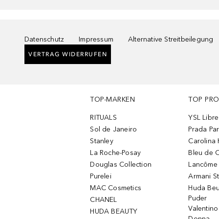
Datenschutz
Impressum
Alternative Streitbeilegung
VERTRAG WIDERRUFEN
TOP-MARKEN
TOP PR
RITUALS
YSL Libre
Sol de Janeiro
Prada Pa
Stanley
Carolina 
La Roche-Posay
Bleu de 
Douglas Collection
Lancôme L
Purelei
Armani S
MAC Cosmetics
Huda Beu
Puder
CHANEL
Valentin
HUDA BEAUTY
Donna