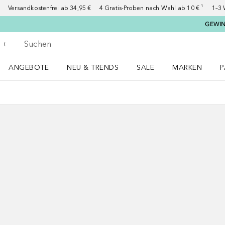
Versandkostenfrei ab 34,95 €
4 Gratis-Proben nach Wahl ab 10 € ¹
1–3 
GEWINN
Gehe zurück
Suche ausführen
ANGEBOTE
NEU & TRENDS
SALE
MARKEN
P
Angebote Menü öffnen
NEU & TRENDS Menü öffnen
MARKEN Menü ö
P