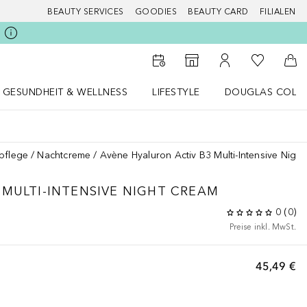
BEAUTY SERVICES
GOODIES
BEAUTY CARD
FILIALEN
Zu Meiner 
Zum Storefinder
Zu Meinem Kunde
Zum
GESUNDHEIT & WELLNESS
LIFESTYLE
DOUGLAS COLL
 öffnen
Gesundheit & Wellness Menü öffnen
LIFESTYLE Menü öffnen
Douglas Collecti
pflege
Nachtcreme
Avène Hyaluron Activ B3 Multi-Intensive Nigh
MULTI-INTENSIVE NIGHT CREAM
0
(
0
)
Preise inkl. MwSt.
45,49 €