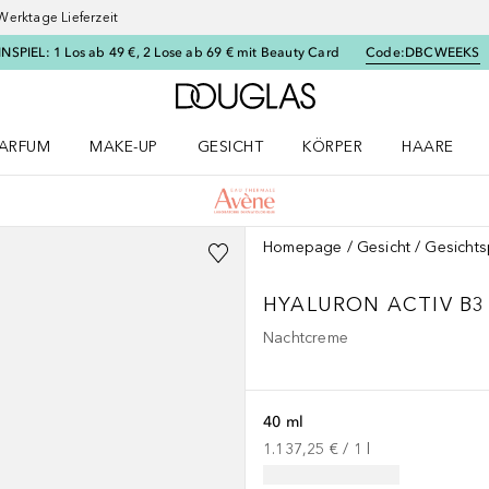
Werktage Lieferzeit
SPIEL: 1 Los ab 49 €, 2 Lose ab 69 € mit Beauty Card
Code:
DBCWEEKS
Zur Douglas Startseite
ARFUM
MAKE-UP
GESICHT
KÖRPER
HAARE
ffnen
arfum Menü öffnen
Make-up Menü öffnen
Gesicht Menü öffnen
Körper Menü öffnen
Haare Menü
Homepage
Gesicht
Gesichts
HYALURON ACTIV B3
Nachtcreme
40 ml
1.137,25 €
 / 
1
l