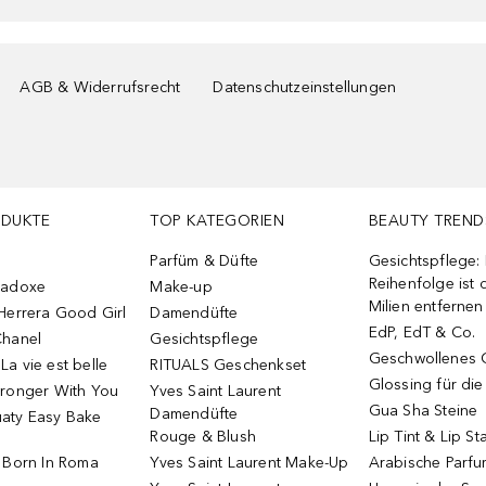
AGB & Widerrufsrecht
Datenschutzeinstellungen
ODUKTE
TOP KATEGORIEN
BEAUTY TREND
Parfüm & Düfte
Gesichtspflege:
Reihenfolge ist d
radoxe
Make-up
Milien entfernen
Herrera Good Girl
Damendüfte
EdP, EdT & Co.
Chanel
Gesichtspflege
Geschwollenes 
a vie est belle
RITUALS Geschenkset
Glossing für di
tronger With You
Yves Saint Laurent
Gua Sha Steine
Damendüfte
aty Easy Bake
Rouge & Blush
Lip Tint & Lip St
o Born In Roma
Yves Saint Laurent Make-Up
Arabische Parf