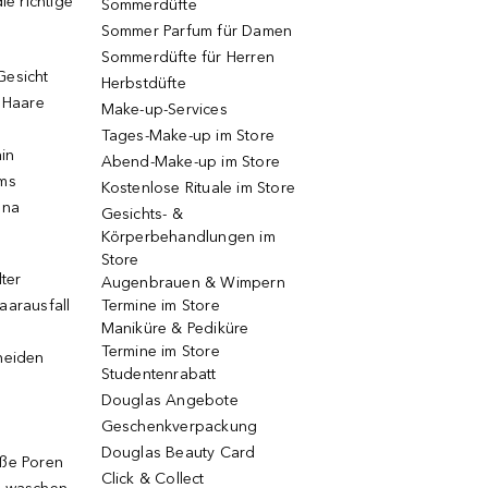
ie richtige
Sommerdüfte
Sommer Parfum für Damen
Sommerdüfte für Herren
Gesicht
Herbstdüfte
e Haare
Make-up-Services
Tages-Make-up im Store
ain
Abend-Make-up im Store
ums
Kostenlose Rituale im Store
una
Gesichts- &
Körperbehandlungen im
Store
lter
Augenbrauen & Wimpern
aarausfall
Termine im Store
Maniküre & Pediküre
Termine im Store
neiden
Studentenrabatt
Douglas Angebote
Geschenkverpackung
Douglas Beauty Card
oße Poren
Click & Collect