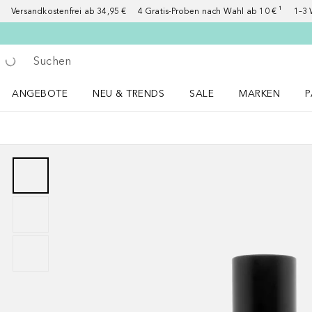
Versandkostenfrei ab 34,95 €
4 Gratis-Proben nach Wahl ab 10 € ¹
1–3 
Gehe zurück
Suche ausführen
ANGEBOTE
NEU & TRENDS
SALE
MARKEN
P
Angebote Menü öffnen
NEU & TRENDS Menü öffnen
MARKEN Menü ö
P