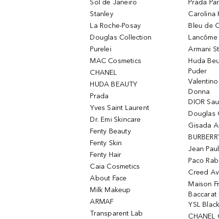
Sol de Janeiro
Prada Pa
Stanley
Carolina 
La Roche-Posay
Bleu de 
Douglas Collection
Lancôme L
Purelei
Armani S
MAC Cosmetics
Huda Beu
Puder
CHANEL
Valentin
HUDA BEAUTY
Donna
Prada
DIOR Sa
Yves Saint Laurent
Douglas 
Dr. Emi Skincare
Gisada 
Fenty Beauty
BURBERR
Fenty Skin
Jean Paul
Fenty Hair
Paco Rab
Caia Cosmetics
Creed Av
About Face
Maison Fr
Milk Makeup
Baccarat
ARMAF
YSL Blac
Transparent Lab
CHANEL 