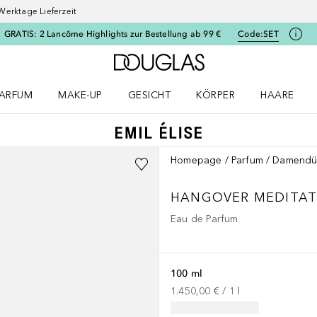
Werktage Lieferzeit
GRATIS: 2 Lancôme Highlights zur Bestellung ab 99 €
Code:
SET
Zur Douglas Startseite
ARFUM
MAKE-UP
GESICHT
KÖRPER
HAARE
ffnen
arfum Menü öffnen
Make-up Menü öffnen
Gesicht Menü öffnen
Körper Menü öffnen
Haare Menü
Homepage
Parfum
Damendü
HANGOVER MEDITAT
Eau de Parfum
100 ml
1.450,00 €
 / 
1
l