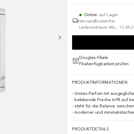
Online
:
auf Lager
Versandkostenfrei
Lieferzeitraum: Mo., 10.08.2
Douglas-Filiale
Filialverfügbarkeit prüfen
PRODUKTINFORMATIONEN
Unisex-Parfum mit ausgeglic
belebende Frische trifft auf tie
steht für die Balance zwische
moderner und minimalistische
PRODUKTDETAILS