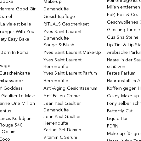
Reihenfolge ist d
radoxe
Make-up
Milien entfernen
Herrera Good Girl
Damendüfte
EdP, EdT & Co.
Chanel
Gesichtspflege
Geschwollenes 
a vie est belle
RITUALS Geschenkset
Glossing für di
tronger With You
Yves Saint Laurent
Gua Sha Steine
Damendüfte
aty Easy Bake
Rouge & Blush
Lip Tint & Lip St
o Born In Roma
Yves Saint Laurent Make-Up
Arabische Parf
Yves Saint Laurent
Haare in der Sa
uvage
Herrendüfte
schützen
Gutscheinkarte
Yves Saint Laurent Parfum
Festes Parfum
Ambassador
Herrendüfte
Haarausfall im A
Y Goddess
Anti-Aging Gesichtsserum
Koffein gegen H
 Gaultier Le Male
Anti-Falten Creme
Cakey Make-up
anne One Million
Jean Paul Gaultier
Pony selber sch
Damendüfte
entus
Butterfly Cut
Jean Paul Gaultier
ancis Kurkdjian
Liquid Hair
Herrendüfte
 Rouge 540
PDRN
Parfum Set Damen
k Opium
Make-up für gr
Vitamin C Serum
Coco