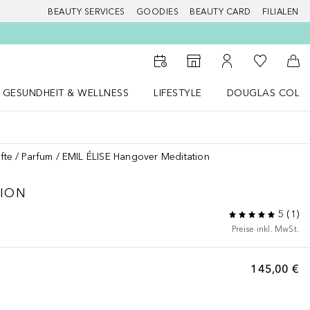
BEAUTY SERVICES
GOODIES
BEAUTY CARD
FILIALEN
Zu Meiner 
Zum Storefinder
Zu Meinem Kunde
Zum
GESUNDHEIT & WELLNESS
LIFESTYLE
DOUGLAS COLL
 öffnen
Gesundheit & Wellness Menü öffnen
LIFESTYLE Menü öffnen
Douglas Collecti
fte
Parfum
EMIL ÉLISE Hangover Meditation
ION
5
(
1
)
Preise inkl. MwSt.
145,00 €