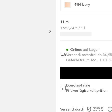
49N Ivory
11 ml
1.553,64 €
 / 
1
l
Online
:
auf Lager
Versandkostenfrei ab
34,95
Lieferzeitraum: Mo., 10.08.2
Douglas-Filiale
Filialverfügbarkeit prüfen
Versand durch