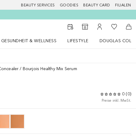
BEAUTY SERVICES
GOODIES
BEAUTY CARD
FILIALEN
Zu Meiner 
Zum Storefinder
Zu Meinem Kunde
Zum
GESUNDHEIT & WELLNESS
LIFESTYLE
DOUGLAS COLL
 öffnen
Gesundheit & Wellness Menü öffnen
LIFESTYLE Menü öffnen
Douglas Collecti
Concealer
Bourjois Healthy Mix Serum
0
(
0
)
Preise inkl. MwSt.