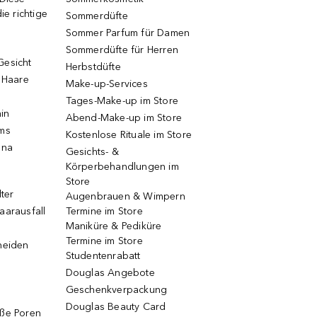
ie richtige
Sommerdüfte
Sommer Parfum für Damen
Sommerdüfte für Herren
Gesicht
Herbstdüfte
e Haare
Make-up-Services
Tages-Make-up im Store
ain
Abend-Make-up im Store
ums
Kostenlose Rituale im Store
una
Gesichts- &
Körperbehandlungen im
Store
lter
Augenbrauen & Wimpern
aarausfall
Termine im Store
Maniküre & Pediküre
Termine im Store
neiden
Studentenrabatt
Douglas Angebote
Geschenkverpackung
Douglas Beauty Card
oße Poren