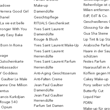
Reihenfolge ist d
radoxe
Make-up
Milien entfernen
Herrera Good Girl
Damendüfte
EdP, EdT & Co.
Chanel
Gesichtspflege
Geschwollenes 
a vie est belle
RITUALS Geschenkset
Glossing für di
tronger With You
Yves Saint Laurent
Gua Sha Steine
Damendüfte
aty Easy Bake
Rouge & Blush
Lip Tint & Lip St
o Born In Roma
Yves Saint Laurent Make-Up
Arabische Parf
Yves Saint Laurent
Haare in der Sa
uvage
Herrendüfte
schützen
Gutscheinkarte
Yves Saint Laurent Parfum
Festes Parfum
Ambassador
Herrendüfte
Haarausfall im A
Y Goddess
Anti-Aging Gesichtsserum
Koffein gegen H
 Gaultier Le Male
Anti-Falten Creme
Cakey Make-up
anne One Million
Jean Paul Gaultier
Pony selber sch
Damendüfte
entus
Butterfly Cut
Jean Paul Gaultier
ancis Kurkdjian
Liquid Hair
Herrendüfte
 Rouge 540
PDRN
Parfum Set Damen
k Opium
Make-up für gr