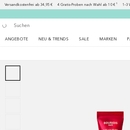
Versandkostenfrei ab 34,95 €
4 Gratis-Proben nach Wahl ab 10 € ¹
1–3 
Gehe zurück
Suche ausführen
ANGEBOTE
NEU & TRENDS
SALE
MARKEN
P
Angebote Menü öffnen
NEU & TRENDS Menü öffnen
MARKEN Menü ö
P