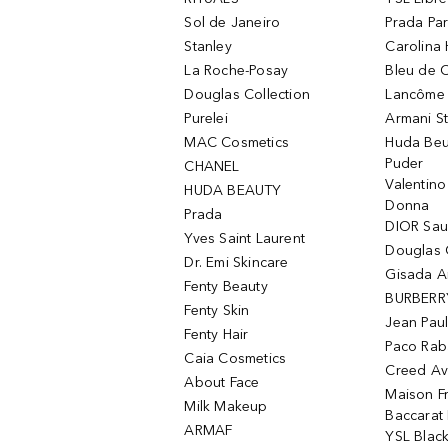
Sol de Janeiro
Prada Pa
Stanley
Carolina 
La Roche-Posay
Bleu de 
Douglas Collection
Lancôme L
Purelei
Armani S
MAC Cosmetics
Huda Beu
Puder
CHANEL
Valentin
HUDA BEAUTY
Donna
Prada
DIOR Sa
Yves Saint Laurent
Douglas 
Dr. Emi Skincare
Gisada 
Fenty Beauty
BURBERR
Fenty Skin
Jean Paul
Fenty Hair
Paco Rab
Caia Cosmetics
Creed Av
About Face
Maison Fr
Milk Makeup
Baccarat
ARMAF
YSL Blac