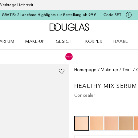
Werktage Lieferzeit
GRATIS: 2 Lancôme Highlights zur Bestellung ab 99 €
Code:
SET
Zur Douglas Startseite
ARFUM
MAKE-UP
GESICHT
KÖRPER
HAARE
ffnen
arfum Menü öffnen
Make-up Menü öffnen
Gesicht Menü öffnen
Körper Menü öffnen
Haare Menü
Homepage
Make-up
Teint
HEALTHY MIX SERUM
Concealer