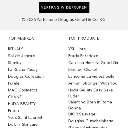
VERTRAG WIDERRUFEN
©
2026
Parfümerie Douglas GmbH & Co. KG.
TOP-MARKEN
TOP PRODUKTE
RITUALS
YSL Libre
Sol de Janeiro
Prada Paradoxe
Stanley
Carolina Herrera Good Girl
La Roche-Posay
Bleu de Chanel
Douglas Collection
Lancôme La vie est belle
Purelei
Armani Stronger With You
MAC Cosmetics
Huda Beuaty Easy Bake
Puder
CHANEL
Valentino Born In Roma
HUDA BEAUTY
Donna
Prada
DIOR Sauvage
Yves Saint Laurent
Douglas Gutscheinkarte
Dr. Emi Skincare
Gisada Ambassador