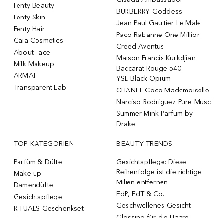
Fenty Beauty
BURBERRY Goddess
Fenty Skin
Jean Paul Gaultier Le Male
Fenty Hair
Paco Rabanne One Million
Caia Cosmetics
Creed Aventus
About Face
Maison Francis Kurkdjian
Milk Makeup
Baccarat Rouge 540
ARMAF
YSL Black Opium
Transparent Lab
CHANEL Coco Mademoiselle
Narciso Rodriguez Pure Musc
Summer Mink Parfum by
Drake
TOP KATEGORIEN
BEAUTY TRENDS
Parfüm & Düfte
Gesichtspflege: Diese
Reihenfolge ist die richtige
Make-up
Milien entfernen
Damendüfte
EdP, EdT & Co.
Gesichtspflege
Geschwollenes Gesicht
RITUALS Geschenkset
Glossing für die Haare